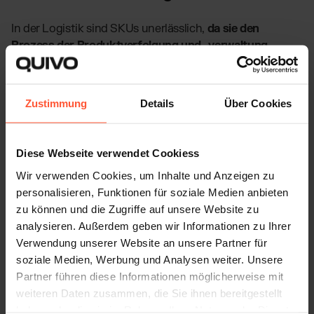
In der Logistik sind SKUs unerlässlich,
da sie den
Prozess der Produktverfolgung und -verwaltung
erheblich vereinfachen
. Durch eine eindeutige
Kennzeichnung wird die Effizienz bei der
Bestandsführung erhöht, Fehler reduziert und eine
Zustimmung
Details
Über Cookies
schnelle Reaktion auf Kundennachfragen ermöglicht.
SKUs unterstützen auch Prognosen zur Lagerhaltung,
Diese Webseite verwendet Cookiess
da sie Informationen über den Verkauf und die
Wir verwenden Cookies, um Inhalte und Anzeigen zu
Bewegung von Produkten liefern.
personalisieren, Funktionen für soziale Medien anbieten
zu können und die Zugriffe auf unsere Website zu
Bei einem Fulfillment-Unternehmen wird die SKU
analysieren. Außerdem geben wir Informationen zu Ihrer
verwendet,
um Bestellungen schnell und genau zu
Verwendung unserer Website an unsere Partner für
bearbeiten
. Durch die Zuordnung von SKUs zu
soziale Medien, Werbung und Analysen weiter. Unsere
Produkten kann man Lagerbestände überwachen,
Partner führen diese Informationen möglicherweise mit
Produkte an den richtigen Bestimmungsort leiten und
weiteren Daten zusammen, die Sie ihnen bereitgestellt
die Lagerverwaltung insgesamt optimieren, damit die
haben oder die sie im Rahmen Ihrer Nutzung der Dienste