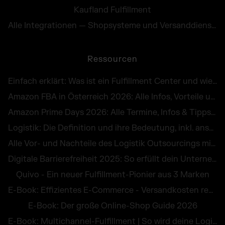
Kaufland Fulfillment
Alle Integrationen — Shopsysteme und Versanddienste
Ressourcen
Einfach erklärt: Was ist ein Fulfillment Center und wie funktioniert es in Österreich?
Amazon FBA in Österreich 2026: Alle Infos, Vorteile und Kosten von Fulfillment by Amazon
Amazon Prime Days 2026: Alle Termine, Infos & Tipps für die E-Commerce-Peak Season
Logistik: Die Definition und ihre Bedeutung, inkl. anschaulicher Beispiele
Alle Vor- und Nachteile des Logistik Outsourcings mit praktischen Beispielen
Digitale Barrierefreiheit 2025: So erfüllt dein Unternehmen die Pflichten des BFG
Quivo - Ein neuer Fulfillment-Pionier aus 3 Marken
E-Book: Effizientes E-Commerce - Versandkosten reduzieren und Retouren vermeiden
E-Book: Der große Online-Shop Guide 2026
E-Book: Multichannel-Fulfillment | So wird deine Logistik zum Wettbewerbsvorteil