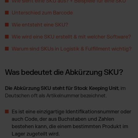
Wie sieht eine SKU aus? + Beispiele für eine SKU
Amazon Fulfillment - FBM
TikTok Fulfillment
Unterschied zum Barcode
Kaufland Fulfillment
Wie entsteht eine SKU?
Billbee Fulfillment
Wie wird eine SKU erstellt & mit welcher Software?
Wix Fulfillment
PlentyONE Fulfillment
Warum sind SKUs in Logistik & Fulfillment wichtig?
Otto Fulfillment
Magento Fulfillment (Adobe Commerce)
Was bedeutet die Abkürzung SKU?
Shopware Fulfillment
PrestaShop Fulfillment
Die Abkürzung SKU steht für Stock Keeping Unit
, im
Strato Fulfillment
Deutschen oft als Artikelnummer bezeichnet.
Alle Integrationen anzeigen
Es ist eine einzigartige Identifikationsnummer oder
auch Code, der aus Buchstaben und Zahlen
bestehen kann, die einem bestimmten Produkt im
Lager zugeteilt wird.