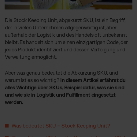
Globales Fulfillment Netzwerk
Transport
Software Abos
per LKW, Luft- oder
Ressourcen
Seefracht
Wähle deine passende Lösung
Blog
Die Stock Keeping Unit, abgekürzt SKU, ist ein Begriff,
Fulfillment Preisliste
Beiträge, Case Studies, News
der in vielen Unternehmen allgegenwärtig ist, aber
Unsere Standard-Preisliste als Download
BRANCHENLÖSUNGEN:
Case Studies
außerhalb der Logistik und des Handels oft unbekannt
Wie Kunden mit uns wachsen
Beauty & Kosmetik
bleibt. Es handelt sich um einen einzigartigen Code, der
AT
Kontakt
Downloads
jedes Produkt identifiziert und dessen Verfolgung und
Schmuck & Luxusprodukte
E-Books, Guides & Preislisten
Verwaltung ermöglicht.
Supplements
Presse
PR, News & Brand Assets
Fashion
Aber was genau bedeutet die Abkürzung SKU, und
FAQ
Elektronikprodukte
warum ist es so wichtig?
In diesem Artikel erfährst du
Alle Antworten zu unseren Services
alles Wichtige über SKUs, Beispiel dafür, was sie sind
Parfums & Düfte
und wie sie in Logistik und Fulfillment eingesetzt
werden.
UNSERE INTEGRATIONEN:
Shopify Fulfillment
Was bedeutet SKU = Stock Keeping Unit?
WooCommerce Fulfillment