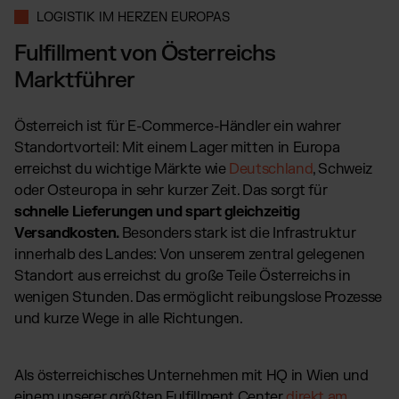
Amazon Fulfillment - FBM
LOGISTIK IM HERZEN EUROPAS
TikTok Fulfillment
Fulfillment von Österreichs
Kaufland Fulfillment
Marktführer
Billbee Fulfillment
Wix Fulfillment
Österreich ist für E-Commerce-Händler ein wahrer
PlentyONE Fulfillment
Standortvorteil: Mit einem Lager mitten in Europa
Otto Fulfillment
erreichst du wichtige Märkte wie
Deutschland
, Schweiz
oder Osteuropa in sehr kurzer Zeit. Das sorgt für
Magento Fulfillment (Adobe Commerce)
schnelle Lieferungen und spart gleichzeitig
Shopware Fulfillment
Versandkosten.
Besonders stark ist die Infrastruktur
PrestaShop Fulfillment
innerhalb des Landes: Von unserem zentral gelegenen
Strato Fulfillment
Standort aus erreichst du große Teile Österreichs in
wenigen Stunden. Das ermöglicht reibungslose Prozesse
Alle Integrationen anzeigen
und kurze Wege in alle Richtungen.
Als österreichisches Unternehmen mit HQ in Wien und
einem unserer größten Fulfillment Center
direkt am