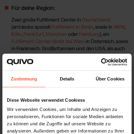
Für deine Region:
Zwei große Fulfillment Center in
Deutschland
(entdecke speziell
Fulfillment in Berlin
, sowie in
NRW
,
Köln
,
Frankfurt
,
München
oder
Hamburg
), ein
Fulfillment Center direkt bei Wien
in Österreich, sowie
in Frankreich, Großbritannien und den USA, als auch
in der Golfregion.
B2B Fulfillment
und weltweiter
Versand aus
8 selbstgeführten Standorten
.
Zustimmung
Details
Über Cookies
Diese Webseite verwendet Cookiess
Wir verwenden Cookies, um Inhalte und Anzeigen zu
personalisieren, Funktionen für soziale Medien anbieten
zu können und die Zugriffe auf unsere Website zu
analysieren. Außerdem geben wir Informationen zu Ihrer