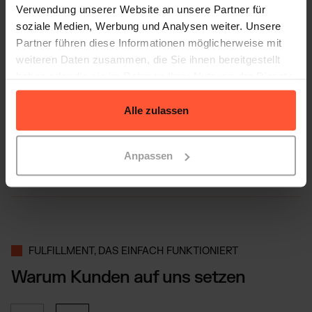
Wie verkaufe ich Produkte auf
Verwendung unserer Website an unsere Partner für
TikTok?
soziale Medien, Werbung und Analysen weiter. Unsere
Partner führen diese Informationen möglicherweise mit
weiteren Daten zusammen, die Sie ihnen bereitgestellt
Was brauche ich, um auf TikTok
haben oder die sie im Rahmen Ihrer Nutzung der Dienste
gesammelt haben.
zu verkaufen?
Alle zulassen
Ist TikToks eigene Logistik teurer
Anpassen
als externe Anbieter?
FULFILLMENT, DAS EINFACH FUNKTIONIERT
Warum Kunden auf uns setzen