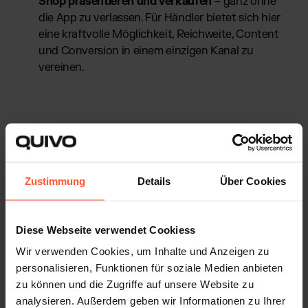
Shop präsentieren und verkaufen
– ganz ohne
die App zu verlassen. Für Händler bietet sich hier
eine kraftvolle Möglichkeit, Reichweite, Content
und Conversion in einem einzigen Kanal zu
vereinen.
Gibt es TikTok Shop für
Zustimmung
Details
Über Cookies
österreichische Händler?
Diese Webseite verwendet Cookiess
Was ist das TikTok Shop Affiliate-
Wir verwenden Cookies, um Inhalte und Anzeigen zu
Programm?
personalisieren, Funktionen für soziale Medien anbieten
zu können und die Zugriffe auf unsere Website zu
analysieren. Außerdem geben wir Informationen zu Ihrer