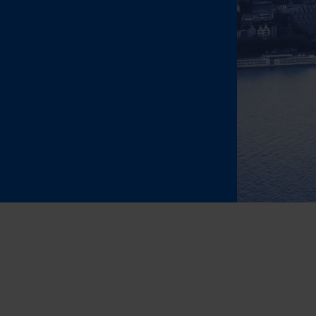
Transport
per LKW, Lu
BRANCHENLÖSU
Beauty & 
Schmuck &
Supplemen
Fashion
Elektronik
Parfums &