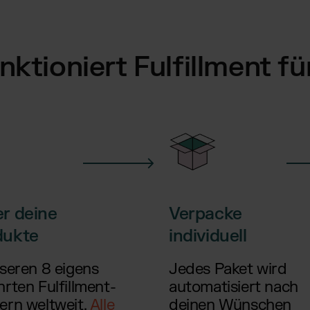
nktioniert Fulfillment fü
r deine
Verpacke
dukte
individuell
nseren 8 eigens
Jedes Paket wird
rten Fulfillment-
automatisiert nach
ern weltweit.
Alle
deinen Wünschen