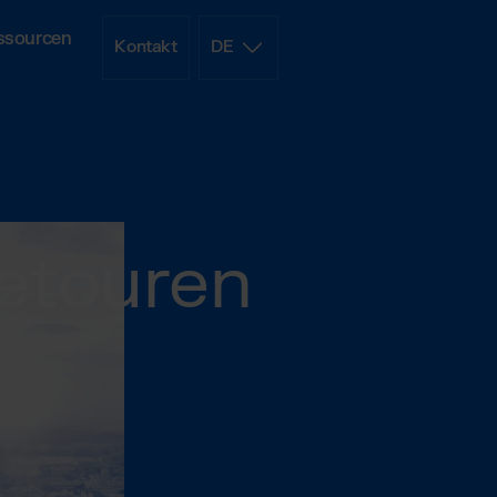
ssourcen
Kontakt
DE
ach erklärt
Retouren
FBM
ende Lösung
liste
reisliste als Download
ment