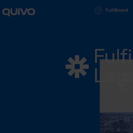
Fulfillment
UNSERE SERVIC
Fulf
Fulfillment
Skalierbare 
Lage
Dienstleistu
Fulfillmen
Automatisier
deutschen 
Fulfillment
Komplette E
Österreich
B2B-Fulfil
für Multicha
Marktplätze