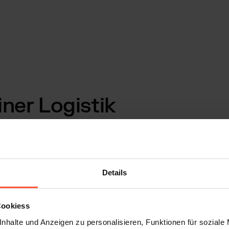
ner Logistik
tropolregionen
Online-Marken aus Fashion,
Details
t eine der größten
lorierender D2C Sektor rund
Cookiess
inke Rheinufer. Wer hier
nhalte und Anzeigen zu personalisieren, Funktionen für soziale
e das
bestmögliche