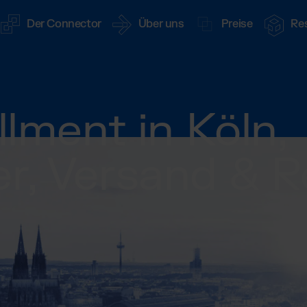
Der Connector
Über uns
Preise
Re
ES:
UNSERE INTEGRATIONEN:
360° Fulfillment Software
Blog
Unser Weg
Preisübersicht
illment in Köln,
Innovatives Logistik-Management
Beiträge, Case Studies, News
Lerne Quivo kennen
Unsere Preise einf
 Dienstleister
Shopify Fulfillment
API Dokumentation
Case Studies
Karriere
Software Abos
Fulfillment
r, Versand & 
Amazon Fulfillment - 
ngen für Online Shops
Zugriff & alle Funktionen
Wie Kunden mit uns wachsen
Offene Stellen
Wähle deine pass
t in Deutschland
TikTok Fulfillment
Connector Login
Downloads
Standorte
Fulfillment Preis
te Logistik für den
Zugang zur Web App
E-Books, Guides & Preislisten
Globales Fulfillment Netzwerk
Unsere Standard-P
Markt
WooCommerce Fulfill
 in Österreich
Presse
Billbee Fulfillment
-Commerce Logistik für
PR, News & Brand Assets
Kaufland Fulfillment
FAQ
lment
Wix Fulfillment
Alle Antworten zu unseren Services
nnel Brands,
 & Großhändler
PlentyONE Fulfillment