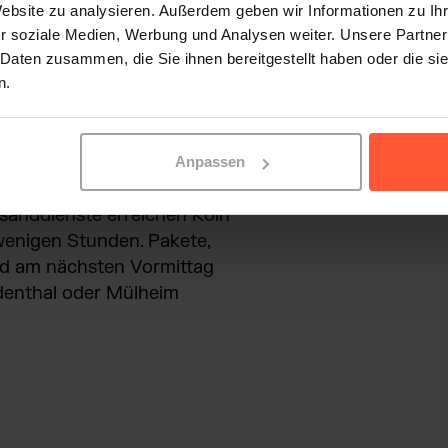
Website zu analysieren. Außerdem geben wir Informationen zu I
r soziale Medien, Werbung und Analysen weiter. Unsere Partner
 Daten zusammen, die Sie ihnen bereitgestellt haben oder die s
n.
ehrstechnisch eine der
s. Der Kölner
desautobahnen
, der
tgrößte Frachtflughafen
Anpassen
 einer der größten
sanddienste erreichen Köln
wenigen Stunden. Pakete,
nd am nächsten Vormittag
ndenthal oder Mülheim