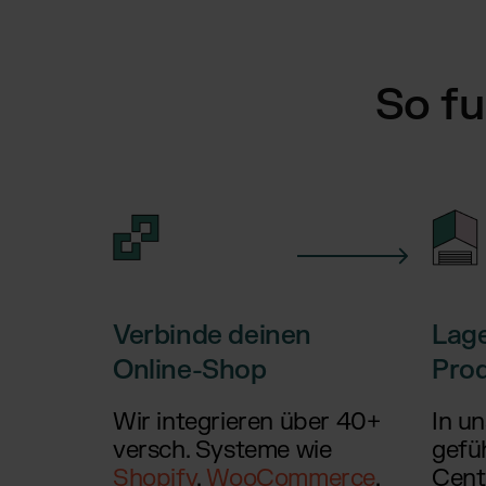
So fu
Verbinde deinen
Lage
Online-Shop
Pro
Wir integrieren über 40+
In u
versch. Systeme wie
gefüh
Shopify
,
WooCommerce
,
Cent