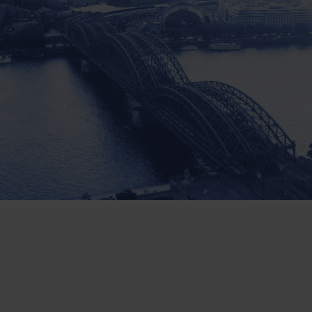
Otto Fulfillment
ft- oder Seefracht
Magento Fulfillment 
Shopware Fulfillment
NGEN:
PrestaShop Fulfillment
Kosmetik
Strato Fulfillment
 Luxusprodukte
Siehe alle Integrationen
ts
produkte
 Düfte