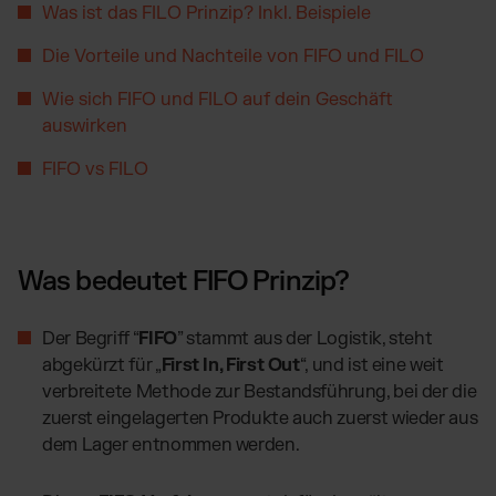
TikTok Fulfillment
Was ist das FILO Prinzip? Inkl. Beispiele
WooCommerce Fulfillment
Die Vorteile und Nachteile von FIFO und FILO
Billbee Fulfillment
Wie sich FIFO und FILO auf dein Geschäft
Kaufland Fulfillment
auswirken
Wix Fulfillment
FIFO vs FILO
PlentyONE Fulfillment
Otto Fulfillment
Magento Fulfillment (Adobe Commerce)
Shopware Fulfillment
Was bedeutet FIFO Prinzip?
PrestaShop Fulfillment
Der Begriff “
FIFO
” stammt aus der Logistik, steht
Strato Fulfillment
abgekürzt für „
First In, First Out
“, und ist eine weit
Siehe alle Integrationen
verbreitete Methode zur Bestandsführung, bei der die
zuerst eingelagerten Produkte auch zuerst wieder aus
dem Lager entnommen werden.