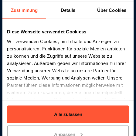
JAHRELANGE ERFAHRUNG
Zustimmung
Details
Über Cookies
Wix Spezialist
Diese Webseite verwendet Cookiess
Wir blicken auf eine erfolgreiche Zusammenarbeit
mit hunderten von Wix Shops.
Wir verwenden Cookies, um Inhalte und Anzeigen zu
personalisieren, Funktionen für soziale Medien anbieten
zu können und die Zugriffe auf unsere Website zu
EIN GANZ NEUES LEVEL
analysieren. Außerdem geben wir Informationen zu Ihrer
Wix API
Verwendung unserer Website an unsere Partner für
soziale Medien, Werbung und Analysen weiter. Unsere
Optimale Wix Schnittstelle, einfache Integration
Partner führen diese Informationen möglicherweise mit
und Echtzeit-Lagermanagement.
weiteren Daten zusammen, die Sie ihnen bereitgestellt
haben oder die sie im Rahmen Ihrer Nutzung der Dienste
gesammelt haben.
EROBERE NEUE MÄRKTE
Alle zulassen
Weltweite Logistik
Anpassen