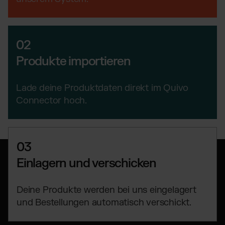
TikTok Fulfillment
WooCommerce Fulfillment
Billbee Fulfillment
02
Kaufland Fulfillment
Produkte importieren
Wix Fulfillment
PlentyONE Fulfillment
Lade deine Produktdaten direkt im Quivo
Otto Fulfillment
Connector hoch.
Magento Fulfillment (Adobe Commerce)
Shopware Fulfillment
PrestaShop Fulfillment
03
Strato Fulfillment
Einlagern und verschicken
Siehe alle Integrationen
Deine Produkte werden bei uns eingelagert
und Bestellungen automatisch verschickt.