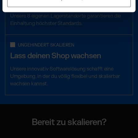
Mit unserem internationalen Fulfillment Netzwerk
erobert dein Wix Shop die Welt!
Unsere 8 eigenen Lagerstandorte garantieren die
Einhaltung höchster Standards.
UNGEHINDERT SKALIEREN
Lass deinen Shop wachsen
Unsere innovativ Softwarelösung schafft eine
Umgebung, in der du völlig flexibel und skalierbar
wachsen kannst.
Bereit zu skalieren?