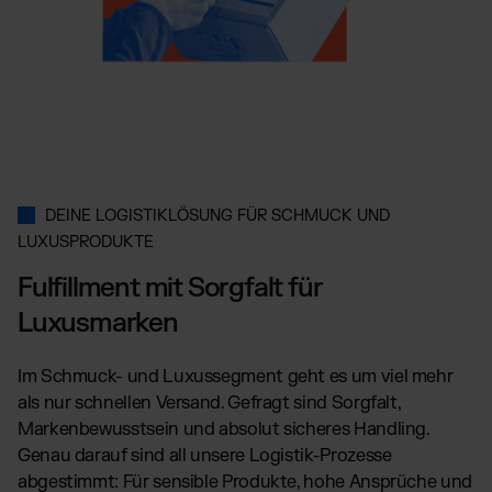
TikTok Fulfillment
WooCommerce Fulfillment
Billbee Fulfillment
Kaufland Fulfillment
Wix Fulfillment
PlentyONE Fulfillment
Otto Fulfillment
DEINE LOGISTIKLÖSUNG FÜR SCHMUCK UND
Magento Fulfillment (Adobe Commerce)
LUXUSPRODUKTE
Shopware Fulfillment
Fulfillment mit Sorgfalt für
PrestaShop Fulfillment
Luxusmarken
Strato Fulfillment
Siehe alle Integrationen
Im Schmuck- und Luxussegment geht es um viel mehr
als nur schnellen Versand. Gefragt sind Sorgfalt,
Markenbewusstsein und absolut sicheres Handling.
Genau darauf sind all unsere Logistik-Prozesse
abgestimmt: Für sensible Produkte, hohe Ansprüche und