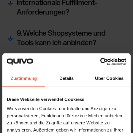
internationale Fulfillment-
Anforderungen?
9. Welche Shopsysteme und
Tools kann ich anbinden?
10. Wie läuft das
Retourenmanagement bei euch
Zustimmung
Details
Über Cookies
ab?
Diese Webseite verwendet Cookiess
Wir verwenden Cookies, um Inhalte und Anzeigen zu
personalisieren, Funktionen für soziale Medien anbieten
FULFILLMENT, DAS EINFACH FUNKTIONIERT
zu können und die Zugriffe auf unsere Website zu
Warum Schmuck- und Luxusmarken
analysieren. Außerdem geben wir Informationen zu Ihrer