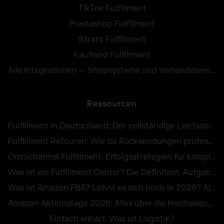
TikTok Fulfillment
Prestashop Fulfillment
Strato Fulfillment
Kaufland Fulfillment
Alle Integrationen — Shopsysteme und Versanddienste
Ressourcen
Fulfillment in Deutschland: Der vollständige Leitfaden für E-Commerce Händler
Fulfillment Retouren: Wie du Rücksendungen professionell abwickelst und als Chance nutzt
Omnichannel Fulfillment: Erfolgsstrategien für komplexe Unternehmenslogistik
Was ist ein Fulfillment Center? Die Definition, Aufgaben und Kosten im großen Überblick
Was ist Amazon FBA? Lohnt es sich noch in 2026? Alle Infos zu Kosten, Vorteilen & Alternativen
Amazon Aktionstage 2026: Alles über die Hochsaison im Online-Handel
Einfach erklärt: Was ist Logistik?