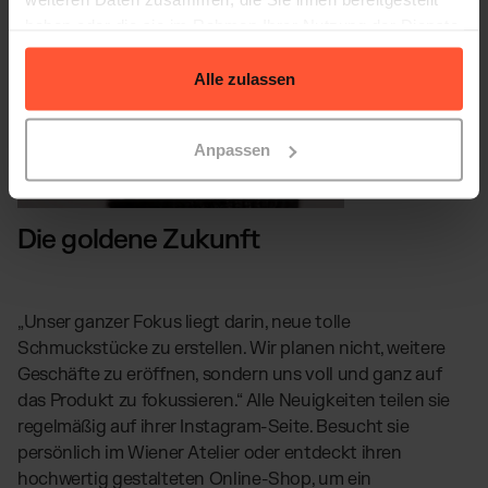
haben oder die sie im Rahmen Ihrer Nutzung der Dienste
gesammelt haben.
Alle zulassen
Anpassen
Die goldene Zukunft
„Unser ganzer Fokus liegt darin, neue tolle
Schmuckstücke zu erstellen. Wir planen nicht, weitere
Geschäfte zu eröffnen, sondern uns voll und ganz auf
das Produkt zu fokussieren.“ Alle Neuigkeiten teilen sie
regelmäßig auf ihrer Instagram-Seite. Besucht sie
persönlich im Wiener Atelier oder entdeckt ihren
hochwertig gestalteten Online-Shop, um ein