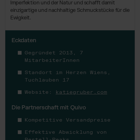
TikTok Fulfillment
Imperfektion und der Natur und schafft damit
einzigartige und nachhaltige Schmuckstücke für die
WooCommerce Fulfillment
Ewigkeit.
Billbee Fulfillment
Kaufland Fulfillment
Eckdaten
Wix Fulfillment
PlentyONE Fulfillment
Gegründet 2013,
7
Otto Fulfillment
MitarbeiterInnen
Magento Fulfillment (Adobe Commerce)
Standort im Herzen Wiens,
Shopware Fulfillment
Tuchlauben 17
PrestaShop Fulfillment
Website:
katiegruber.com
Strato Fulfillment
Siehe alle Integrationen
Die Partnerschaft mit Quivo
Kompetitive Versandpreise
Effektive Abwicklung von
Bestell-Peaks