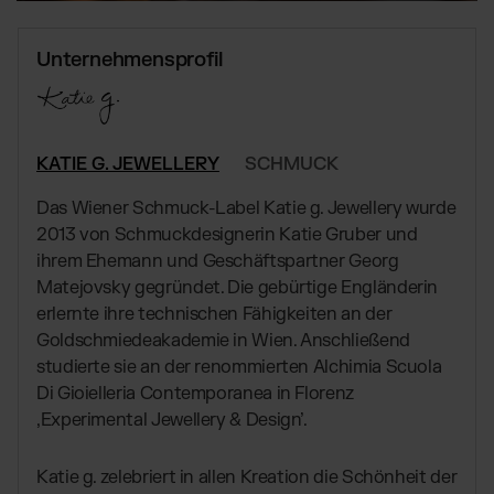
Globales Fulfillment Netzwerk
Transport
Software Abos
per LKW, Luft- oder
Ressourcen
Seefracht
Wähle deine passende Lösung
Unternehmensprofil
Blog
Fulfillment Preisliste
Beiträge, Case Studies, News
Unsere Standard-Preisliste als Download
BRANCHENLÖSUNGEN:
Case Studies
Wie Kunden mit uns wachsen
Beauty & Kosmetik
DE
Kontakt
KATIE G. JEWELLERY
SCHMUCK
Downloads
Schmuck & Luxusprodukte
E-Books, Guides & Preislisten
Das Wiener Schmuck-Label Katie g. Jewellery wurde
Supplements
Presse
2013 von Schmuckdesignerin Katie Gruber und
PR, News & Brand Assets
Fashion
ihrem Ehemann und Geschäftspartner Georg
FAQ
Elektronikprodukte
Matejovsky gegründet. Die gebürtige Engländerin
Alle Antworten zu unseren Services
erlernte ihre technischen Fähigkeiten an der
Parfums & Düfte
Goldschmiedeakademie in Wien. Anschließend
studierte sie an der renommierten Alchimia Scuola
Di Gioielleria Contemporanea in Florenz
UNSERE INTEGRATIONEN:
‚Experimental Jewellery & Design’.
Shopify Fulfillment
Amazon Fulfillment - FBM
Katie g. zelebriert in allen Kreation die Schönheit der