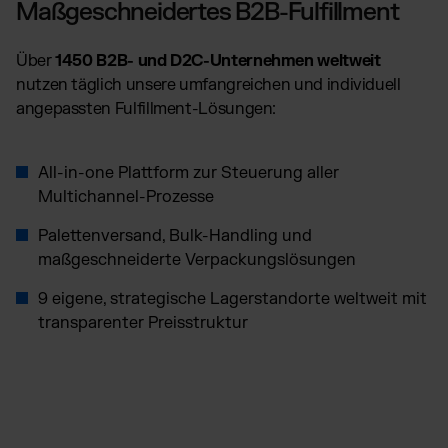
Maßgeschneidertes B2B-Fulfillment
TikTok Fulfillment
WooCommerce Fulfillment
Über
1450 B2B- und D2C-Unternehmen weltweit
Billbee Fulfillment
nutzen täglich unsere umfangreichen und individuell
Kaufland Fulfillment
angepassten Fulfillment-Lösungen:
Wix Fulfillment
PlentyONE Fulfillment
All-in-one Plattform zur Steuerung aller
Otto Fulfillment
Multichannel-Prozesse
Magento Fulfillment (Adobe Commerce)
Palettenversand, Bulk-Handling und
Shopware Fulfillment
maßgeschneiderte Verpackungslösungen
PrestaShop Fulfillment
9 eigene, strategische Lagerstandorte weltweit mit
Strato Fulfillment
transparenter Preisstruktur
Siehe alle Integrationen