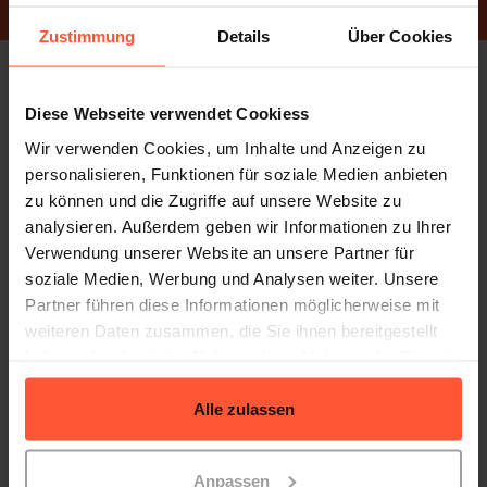
Zustimmung
Details
Über Cookies
Ressourcen
Diese Webseite verwendet Cookiess
Alle Infos und Materialien von Quivo
Wir verwenden Cookies, um Inhalte und Anzeigen zu
personalisieren, Funktionen für soziale Medien anbieten
zu können und die Zugriffe auf unsere Website zu
analysieren. Außerdem geben wir Informationen zu Ihrer
Verwendung unserer Website an unsere Partner für
soziale Medien, Werbung und Analysen weiter. Unsere
Brand Assets
Partner führen diese Informationen möglicherweise mit
weiteren Daten zusammen, die Sie ihnen bereitgestellt
Logos, Markenrichtlinien und Designressourcen
kompakt an einem Ort.
haben oder die sie im Rahmen Ihrer Nutzung der Dienste
gesammelt haben.
Alle zulassen
Zum Download
Anpassen