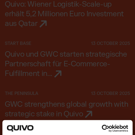
Quivo: Wiener Logistik-Scale-up
erhält 5,2 Millionen Euro Investment
aus Qatar
START BASE
13 OCTOBER 2025
Quivo und GWC starten strategische
Partnerschaft für E-Commerce-
Fulfillment in...
THE PENINSULA
13 OCTOBER 2025
GWC strengthens global growth with
strategic stake in Quivo
Siehe alle News