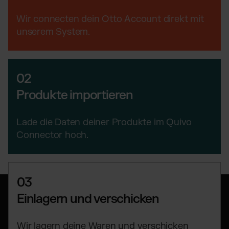
TikTok Fulfillment
Wir connecten dein Otto Account direkt mit
WooCommerce Fulfillment
unserem System.
Billbee Fulfillment
Kaufland Fulfillment
Wix Fulfillment
02
PlentyONE Fulfillment
Produkte importieren
Otto Fulfillment
Magento Fulfillment (Adobe Commerce)
Lade die Daten deiner Produkte im Quivo
Shopware Fulfillment
Connector hoch.
PrestaShop Fulfillment
Strato Fulfillment
Siehe alle Integrationen
03
Einlagern und verschicken
Wir lagern deine Waren und verschicken