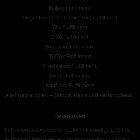
Billbee Fulfillment
Magento (Adobe Commerce) Fulfillment
Wix Fulfillment
Otto Fulfillment
Shopware Fulfillment
TikTok Fulfillment
Prestashop Fulfillment
Strato Fulfillment
Kaufland Fulfillment
Alle Integrationen — Shopsysteme und Versanddienste
Ressourcen
Fulfillment in Deutschland: Der vollständige Leitfaden für E-Commerce Händler
Fulfillment Retouren: Wie du Rücksendungen professionell abwickelst und als Chance nutzt