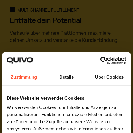
MULTICHANNEL FULFILLMENT
Entfalte dein Potential
Verkaufe über mehrere Plattformen, maximiere
deinen Umsatz und verstärke die Kundenbindung.
DIREKTE ANBINDUNG
Otto Market API
Zustimmung
Details
Über Cookies
Unsere Software ermöglicht dir eine nahtlose
Integration deines Otto Shops, mit sämtlichen
Diese Webseite verwendet Cookiess
Funktionen.
Wir verwenden Cookies, um Inhalte und Anzeigen zu
personalisieren, Funktionen für soziale Medien anbieten
EROBERE NEUE MÄRKTE
zu können und die Zugriffe auf unsere Website zu
Weltweite Logistik
analysieren. Außerdem geben wir Informationen zu Ihrer