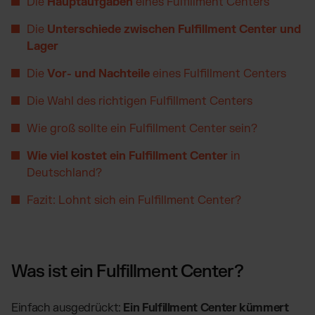
Die
Hauptaufgaben
eines Fulfillment Centers
TikTok Fulfillment
WooCommerce Fulfillment
Die
Unterschiede zwischen Fulfillment Center und
Lager
Billbee Fulfillment
Kaufland Fulfillment
Die
Vor- und Nachteile
eines Fulfillment Centers
Wix Fulfillment
Die Wahl des richtigen Fulfillment Centers
PlentyONE Fulfillment
Wie groß sollte ein Fulfillment Center sein?
Otto Fulfillment
Magento Fulfillment (Adobe Commerce)
Wie viel kostet ein Fulfillment Center
in
Deutschland?
Shopware Fulfillment
PrestaShop Fulfillment
Fazit: Lohnt sich ein Fulfillment Center?
Strato Fulfillment
Siehe alle Integrationen
Was ist ein Fulfillment Center?
Einfach ausgedrückt:
Ein Fulfillment Center kümmert