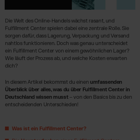
Globales Fulfillment Netzwerk
Transport
Software Abos
per LKW, Luft- oder
Ressourcen
Seefracht
Wähle deine passende Lösung
Blog
Die Welt des Online-Handels wächst rasant, und
Fulfillment Preisliste
Beiträge, Case Studies, News
Fulfillment Center spielen dabei eine zentrale Rolle. Sie
Unsere Standard-Preisliste als Download
BRANCHENLÖSUNGEN:
Case Studies
sorgen dafür, dass Lagerung, Verpackung und Versand
Wie Kunden mit uns wachsen
Beauty & Kosmetik
nahtlos funktionieren. Doch was genau unterscheidet
DE
Kontakt
Downloads
ein Fulfillment Center von einem gewöhnlichen Lager?
Schmuck & Luxusprodukte
E-Books, Guides & Preislisten
Wie läuft der Prozess ab, und welche Kosten erwarten
Supplements
Presse
dich?
PR, News & Brand Assets
Fashion
FAQ
Elektronikprodukte
In diesem Artikel bekommst du einen
umfassenden
Alle Antworten zu unseren Services
Überblick über alles, was du über Fulfillment Center in
Parfums & Düfte
Deutschland wissen musst
– von den Basics bis zu den
entscheidenden Unterschieden!
UNSERE INTEGRATIONEN:
Shopify Fulfillment
Was ist ein Fulfillment Center?
Amazon Fulfillment - FBM