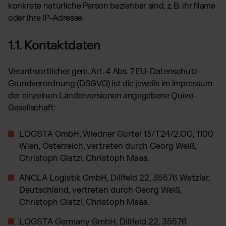
Globales Fulfillment Netzwerk
Transport
konkrete natürliche Person beziehbar sind, z. B. ihr Name
Software Abos
per LKW, Luft- oder
Ressourcen
oder ihre IP-Adresse.
Seefracht
Wähle deine passende Lösung
Blog
Fulfillment Preisliste
1.1. Kontaktdaten
Beiträge, Case Studies, News
Unsere Standard-Preisliste als Download
BRANCHENLÖSUNGEN:
Case Studies
Wie Kunden mit uns wachsen
Beauty & Kosmetik
Verantwortlicher gem. Art. 4 Abs. 7 EU-Datenschutz-
DE
Kontakt
Downloads
Grundverordnung (DSGVO) ist die jeweils im Impressum
Schmuck & Luxusprodukte
E-Books, Guides & Preislisten
der einzelnen Länderversionen angegebene Quivo-
Supplements
Presse
Gesellschaft:
PR, News & Brand Assets
Fashion
FAQ
Elektronikprodukte
LOGSTA GmbH, Wiedner Gürtel 13/T24/2.OG, 1100
Alle Antworten zu unseren Services
Parfums & Düfte
Wien, Österreich, vertreten durch Georg Weiß,
Christoph Glatzl, Christoph Maas.
ANCLA Logistik GmbH, Dillfeld 22, 35576 Wetzlar,
UNSERE INTEGRATIONEN:
Deutschland, vertreten durch Georg Weiß,
Shopify Fulfillment
Christoph Glatzl, Christoph Maas.
Amazon Fulfillment - FBM
LOGSTA Germany GmbH, Dillfeld 22, 35576