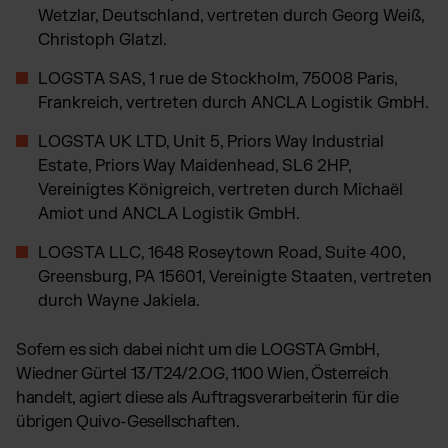
TikTok Fulfillment
Wetzlar, Deutschland, vertreten durch Georg Weiß,
WooCommerce Fulfillment
Christoph Glatzl.
Billbee Fulfillment
LOGSTA SAS, 1 rue de Stockholm, 75008 Paris,
Kaufland Fulfillment
Frankreich, vertreten durch ANCLA Logistik GmbH.
Wix Fulfillment
LOGSTA UK LTD, Unit 5, Priors Way Industrial
PlentyONE Fulfillment
Estate, Priors Way Maidenhead, SL6 2HP,
Otto Fulfillment
Vereinigtes Königreich, vertreten durch Michaël
Amiot und ANCLA Logistik GmbH.
Magento Fulfillment (Adobe Commerce)
Shopware Fulfillment
LOGSTA LLC, 1648 Roseytown Road, Suite 400,
Greensburg, PA 15601, Vereinigte Staaten, vertreten
PrestaShop Fulfillment
durch Wayne Jakiela.
Strato Fulfillment
Siehe alle Integrationen
Sofern es sich dabei nicht um die LOGSTA GmbH,
Wiedner Gürtel 13/T24/2.OG, 1100 Wien, Österreich
handelt, agiert diese als Auftragsverarbeiterin für die
übrigen Quivo-Gesellschaften.