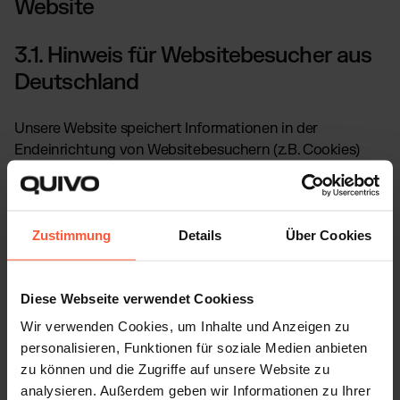
Website
3.1. Hinweis für Websitebesucher aus
Deutschland
Unsere Website speichert Informationen in der
Endeinrichtung von Websitebesuchern (z.B. Cookies)
oder greift auf Informationen zu, die bereits in der
Endeinrichtung gespeichert sind (z.B. IP-Adressen).
Welche Informationen dies im Einzelnen sind, ist den
folgenden Abschnitten zu entnehmen.
Zustimmung
Details
Über Cookies
Diese Speicherung und dieser Zugriff erfolgt auf
Diese Webseite verwendet Cookiess
Grundlage der folgenden Bestimmungen:
Wir verwenden Cookies, um Inhalte und Anzeigen zu
personalisieren, Funktionen für soziale Medien anbieten
Soweit diese Speicherung oder dieser Zugriff
zu können und die Zugriffe auf unsere Website zu
unbedingt erforderlich ist, damit wir dem von
analysieren. Außerdem geben wir Informationen zu Ihrer
Websitebesuchern ausdrücklich gewünschten