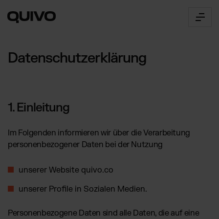
Datenschutzerklärung
Fulfillment
UNSERE SERVICES:
Fulfillment Dienstleister
1. Einleitung
Der Connector
Skalierbare Fulfillment
Dienstleistungen für Online Shops
360° Fulfillment Software
Fulfillment in Deutschland
Im Folgenden informieren wir über die Verarbeitung
Innovatives Logistik-Management
Automatisierte Logistik für den
personenbezogener Daten bei der Nutzung
API Dokumentation
deutschen Markt
Über uns
Zugriff & alle Funktionen
Fulfillment in Österreich
Unser Weg
unserer Website quivo.co
Connector Login
Komplette E-Commerce Logistik
Lerne Quivo kennen
für Österreich
Zugang zur Web App
unserer Profile in Sozialen Medien.
Karriere
Preise
B2B-Fulfillment
Offene Stellen
für Multichannel Brands,
Preisübersicht
Marktplätze & Großhändler
Standorte
Personenbezogene Daten sind alle Daten, die auf eine
Unsere Preise einfach erklärt