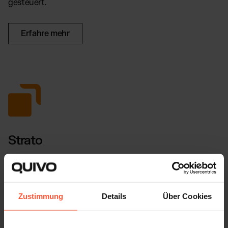
gesteuert.
Erfahre mehr
Strato
Über unsere Strato-Anbindung verknüpfst du deinen
Onlineshop bequem mit unserer Logistiksoftware, dem
Connector.
Zustimmung
Details
Über Cookies
Erfahre mehr