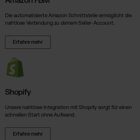
Amazon FBM
TikTok Fulfillment
WooCommerce Fulfillment
Die automatisierte Amazon Schnittstelle ermöglicht die
Billbee Fulfillment
nahtlose Verbindung zu deinem Seller-Account.
Kaufland Fulfillment
Wix Fulfillment
Erfahre mehr
PlentyONE Fulfillment
Otto Fulfillment
Magento Fulfillment (Adobe Commerce)
Shopware Fulfillment
PrestaShop Fulfillment
Shopify
Strato Fulfillment
Siehe alle Integrationen
Unsere nahtlose Integration mit Shopify sorgt für einen
schnellen Start ohne Aufwand.
Erfahre mehr