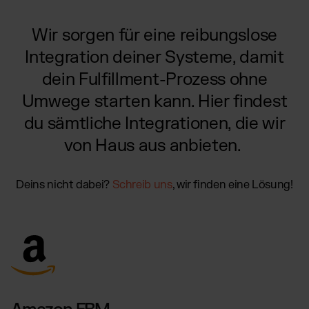
Globales Fulfillment Netzwerk
Transport
Software Abos
per LKW, Luft- oder
Ressourcen
Seefracht
Wir sorgen für eine reibungslose
Wähle deine passende Lösung
Blog
Fulfillment Preisliste
Integration deiner Systeme, damit
Beiträge, Case Studies, News
Unsere Standard-Preisliste als Download
BRANCHENLÖSUNGEN:
dein Fulfillment-Prozess ohne
Case Studies
Wie Kunden mit uns wachsen
Beauty & Kosmetik
Umwege starten kann. Hier findest
DE
Kontakt
Downloads
Schmuck & Luxusprodukte
du sämtliche Integrationen, die wir
E-Books, Guides & Preislisten
Supplements
Presse
von Haus aus anbieten.
PR, News & Brand Assets
Fashion
FAQ
Elektronikprodukte
Deins nicht dabei?
Schreib uns
, wir finden eine Lösung!
Alle Antworten zu unseren Services
Parfums & Düfte
UNSERE INTEGRATIONEN:
Shopify Fulfillment
Amazon Fulfillment - FBM