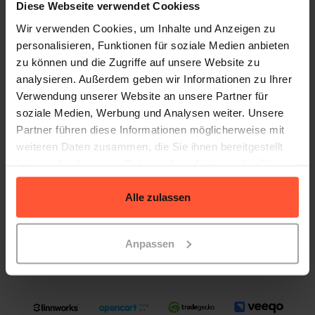
Diese Webseite verwendet Cookiess
Wir verwenden Cookies, um Inhalte und Anzeigen zu
personalisieren, Funktionen für soziale Medien anbieten
Insgesamt binden wir über 40+
zu können und die Zugriffe auf unsere Website zu
verschiedene Shopsysteme an, unter
analysieren. Außerdem geben wir Informationen zu Ihrer
Verwendung unserer Website an unsere Partner für
anderem auch folgende:
soziale Medien, Werbung und Analysen weiter. Unsere
Partner führen diese Informationen möglicherweise mit
weiteren Daten zusammen, die Sie ihnen bereitgestellt
haben oder die sie im Rahmen Ihrer Nutzung der Dienste
gesammelt haben.
Alle zulassen
Anpassen