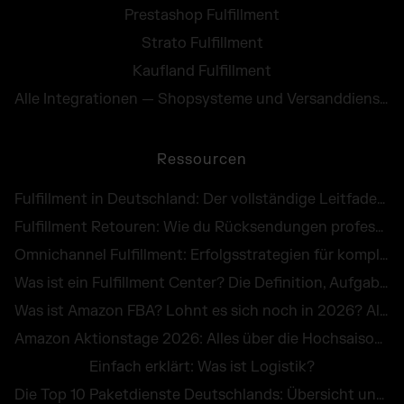
Prestashop Fulfillment
Strato Fulfillment
Kaufland Fulfillment
Alle Integrationen — Shopsysteme und Versanddienste
Ressourcen
Fulfillment in Deutschland: Der vollständige Leitfaden für E-Commerce Händler
Fulfillment Retouren: Wie du Rücksendungen professionell abwickelst und als Chance nutzt
Omnichannel Fulfillment: Erfolgsstrategien für komplexe Unternehmenslogistik
Was ist ein Fulfillment Center? Die Definition, Aufgaben und Kosten im großen Überblick
Was ist Amazon FBA? Lohnt es sich noch in 2026? Alle Infos zu Kosten, Vorteilen & Alternativen
Amazon Aktionstage 2026: Alles über die Hochsaison im Online-Handel
Einfach erklärt: Was ist Logistik?
Die Top 10 Paketdienste Deutschlands: Übersicht und Vergleich aller Versanddienstleister