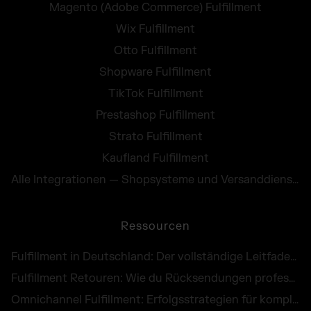
Magento (Adobe Commerce) Fulfillment
Wix Fulfillment
Otto Fulfillment
Shopware Fulfillment
TikTok Fulfillment
Prestashop Fulfillment
Strato Fulfillment
Kaufland Fulfillment
Alle Integrationen — Shopsysteme und Versanddienste
Ressourcen
Fulfillment in Deutschland: Der vollständige Leitfaden für E-Commerce Händler
Fulfillment Retouren: Wie du Rücksendungen professionell abwickelst und als Chance nutzt
Omnichannel Fulfillment: Erfolgsstrategien für komplexe Unternehmenslogistik