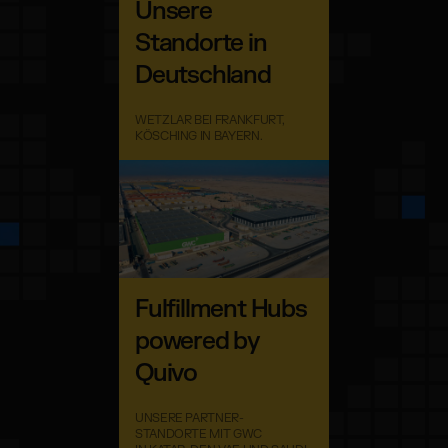
Unsere
Standorte in
Deutschland
WETZLAR BEI FRANKFURT,
KÖSCHING IN BAYERN.
Fulfillment Hubs
powered by
Quivo
UNSERE PARTNER-
STANDORTE MIT GWC