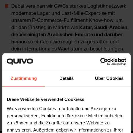
Dabei vereinen wir GWCs starkes Logistiknetzwerk,
modernste Lager und Last-Mile-Expertise mit
unserem E-Commerce-Fulfillment Know-how, um
dir den Einstieg in Märkte wie
Katar, Saudi-Arabien,
die Vereinigten Arabischen Emirate und darüber
hinaus
so einfach wie möglich zu gestalten und
dein internationales Wachstum zu beschleunigen.
Unsere gemeinsamen Lösungen sind flexibel, schnell und
zuverlässig. Sie stärken deine Präsenz in der Region und
Zustimmung
Details
Über Cookies
bringen dein Business weltweit voran.
Diese Webseite verwendet Cookiess
Erfahre mehr!
Wir verwenden Cookies, um Inhalte und Anzeigen zu
personalisieren, Funktionen für soziale Medien anbieten
zu können und die Zugriffe auf unsere Website zu
analysieren. Außerdem geben wir Informationen zu Ihrer