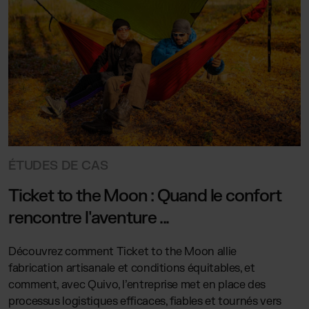
ÉTUDES DE CAS
É
Ticket to the Moon : Quand le confort
L
rencontre l'aventure ...
P
Découvrez comment Ticket to the Moon allie
E
fabrication artisanale et conditions équitables, et
l
comment, avec Quivo, l’entreprise met en place des
c
processus logistiques efficaces, fiables et tournés vers
p