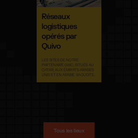
Réseaux
logistiques
opérés par
Quivo
LES SITES DE NOTRE
PARTENAIRE GWC, SITUÉS AU
QATAR, AUX ÉMIRATS ARABES
UNIS ET EN ARABIE SAOUDITE.
Tous les lieux