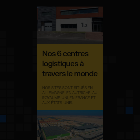
Nos 6 centres
logistiques à
travers le monde
NOS SITES SONT SITUÉS EN
ALLEMAGNE, EN AUTRICHE, AU
ROYAUME-UNI, EN FRANCE ET
AUX ÉTATS-UNIS.