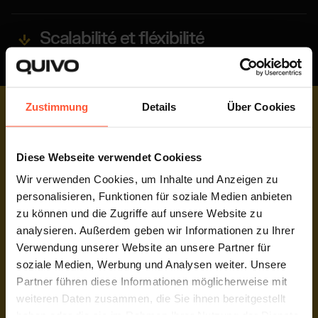
Scalabilité et fléxibilité
Zustimmung
Details
Über Cookies
EXPERTISE PRESTASHOP
Libérez votre potentiel
Diese Webseite verwendet Cookiess
Wir verwenden Cookies, um Inhalte und Anzeigen zu
Vous bénéficiez de notre savoir-faire pour optimiser
personalisieren, Funktionen für soziale Medien anbieten
vos processus logistiques.
zu können und die Zugriffe auf unsere Website zu
analysieren. Außerdem geben wir Informationen zu Ihrer
Verwendung unserer Website an unsere Partner für
soziale Medien, Werbung und Analysen weiter. Unsere
CONNEXION DIRECTE
Partner führen diese Informationen möglicherweise mit
API Otto Market
weiteren Daten zusammen, die Sie ihnen bereitgestellt
haben oder die sie im Rahmen Ihrer Nutzung der Dienste