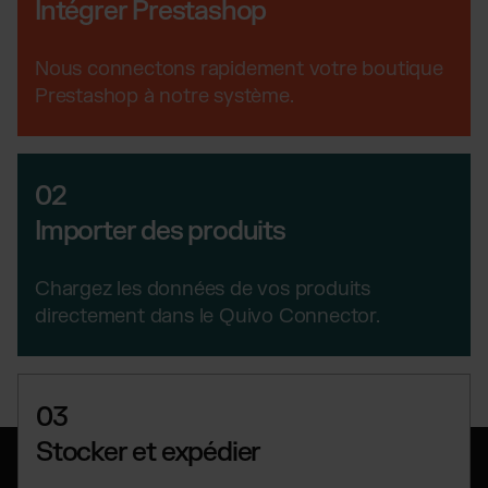
Intégrer Prestashop
Magento Fulfillment (Adobe Commerce)
Shopware Fulfillment
Nous connectons rapidement votre boutique
Strato Fulfillment
Prestashop à notre système.
PrestaShop Fulfillment
Toutes les intégrations
02
Importer des produits
Chargez les données de vos produits
directement dans le Quivo Connector.
03
Stocker et expédier