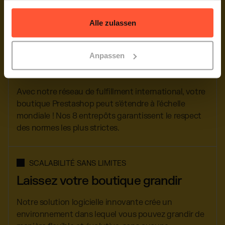
Notre logiciel optimisé, le Quivo Connector, permet
gesammelt haben.
une intégration idéale avec l'API Prestashop.
Alle zulassen
CONQUÉRIR DE NOUVEAUX MARCHÉS
Anpassen
Logistique internationale
Avec notre réseau de fulfillment international, votre
boutique Prestashop peut s'étendre à l'échelle
mondiale ! Nos 8 entrepôts garantissent le respect
des normes les plus strictes.
SCALABILITÉ SANS LIMITES
Laissez votre boutique grandir
Notre solution logicielle innovante crée un
environnement dans lequel vous pouvez grandir de