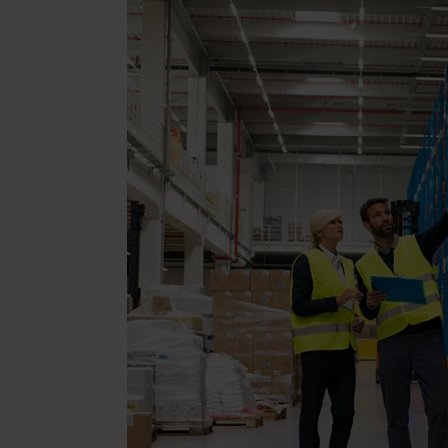
Cosmétiqu
Bijoux et
Compléme
Mode & Li