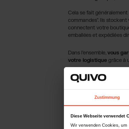
Cela se fait généralement 
commandes". Ils stockent
connectent votre boutiqu
emballées et expédiées di
Dans l'ensemble,
vous gar
votre logistique
grâce à un
Zustimmung
Diese Webseite verwendet 
Wir verwenden Cookies, um I