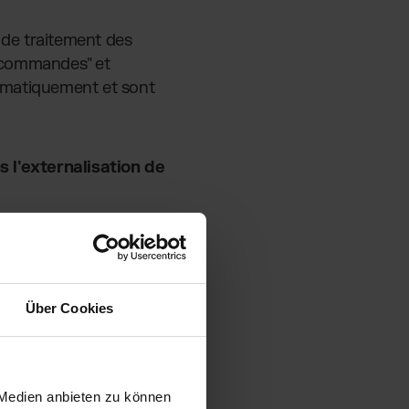
 de traitement des
s commandes" et
omatiquement et sont
s l'externalisation de
Über Cookies
 Medien anbieten zu können