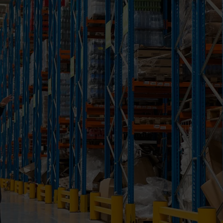
PlentyONE Fulfillment
es et bien-être
Otto Fulfillment
 accessoires
Magento Fulfillment
nts alimentaires
Shopware Fulfillment
festyle
Strato Fulfillment
PrestaShop Fulfillmen
Toutes les intégrations