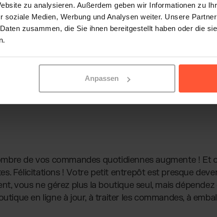
Website zu analysieren. Außerdem geben wir Informationen zu I
r soziale Medien, Werbung und Analysen weiter. Unsere Partner
 Daten zusammen, die Sie ihnen bereitgestellt haben oder die s
n.
Anpassen
e nombre de vos commandes quotidiennes augmente ! Et ce
. Félicitations ! Votre petit entrepôt est presque deve
ment, vous ne gérez plus la boutique seul, mais dépendez
utique en ligne à jour, à traiter les commandes, à emball