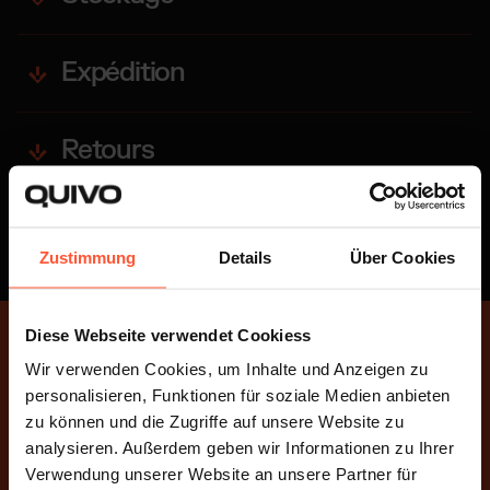
Expédition
Retours
Flexibilité et évolutivité
Zustimmung
Details
Über Cookies
Diese Webseite verwendet Cookiess
Wir verwenden Cookies, um Inhalte und Anzeigen zu
BÉNÉFICIER DE NOTRE EXPÉRIENCE
personalisieren, Funktionen für soziale Medien anbieten
plentyONE professionnels
zu können und die Zugriffe auf unsere Website zu
analysieren. Außerdem geben wir Informationen zu Ihrer
Nous intégrons régulièrement des boutiques
Verwendung unserer Website an unsere Partner für
plentyONE et traitons des milliers de commandes