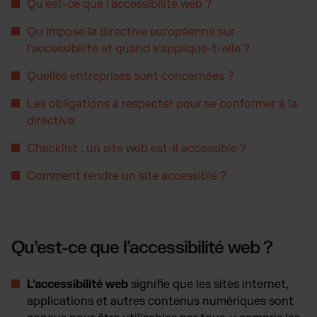
Magento Fulfillment (Adobe Commerce)
Qu’est-ce que l’accessibilité web ?
Shopware Fulfillment
Qu’impose la directive européenne sur
Strato Fulfillment
l’accessibilité et quand s’applique-t-elle ?
PrestaShop Fulfillment
Quelles entreprises sont concernées ?
Toutes les intégrations
Les obligations à respecter pour se conformer à la
directive
Checklist : un site web est-il accessible ?
Comment rendre un site accessible ?
Qu’est-ce que l’accessibilité web ?
L’accessibilité web
signifie que les sites internet,
applications et autres contenus numériques sont