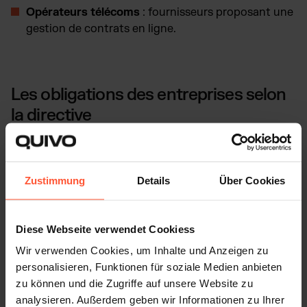
Opérateurs télécoms
: fournisseurs proposant une
gestion de contrats en ligne.
Les obligations des entreprises selon
la directive
L'objectif est d'assurer que tous les services en ligne
soient accessibles et utilisables par tous. Les entreprises
Zustimmung
Details
Über Cookies
doivent donc régulièrement évaluer l'accessibilité de
leurs services et y apporter des améliorations si
nécessaire.
Diese Webseite verwendet Cookiess
Obligations des fabricants:
Wir verwenden Cookies, um Inhalte und Anzeigen zu
personalisieren, Funktionen für soziale Medien anbieten
zu können und die Zugriffe auf unsere Website zu
Les produits numériques (sites web, applications,
analysieren. Außerdem geben wir Informationen zu Ihrer