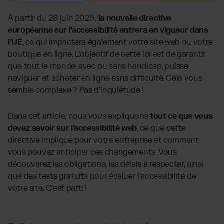
Cosmétiques et bien-être
Formules d’abonnement pour notre logiciel
Ressources
À partir du 28 juin 2025,
la nouvelle directive
Bijoux et accessoires
Choisissez la formule la plus adaptée à votre
européenne sur l’accessibilité entrera en vigueur dans
activité
Blog
Compléments alimentaires
l’UE
, ce qui impactera également votre site web ou votre
Articles, études de cas, news
Grille tarifaire du service de fulfillment
Mode & Lifestyle
Téléchargez notre grille tarifaire détaillée
boutique en ligne. L’objectif de cette loi est de garantir
Études de cas
Témoignages de réussite clients
que tout le monde, avec ou sans handicap, puisse
FR
Contact
naviguer et acheter en ligne sans difficulté. Cela vous
Téléchargements
INTÉGRATIONS DE BOUTIQUES :
e-book, guides, listes
semble complexe ? Pas d’inquiétude !
Presse
TikTok Fulfillment
Communiqués & Brand Assets
Dans cet article, nous vous expliquons
tout ce que vous
Shopify Fulfillment
FAQ
devez savoir sur l’accessibilité web
, ce que cette
Toutes les réponses concernant nos services
Amazon Fulfillment - FBM
directive implique pour votre entreprise et comment
Bilbee Fulfillment
vous pouvez anticiper ces changements. Vous
découvrirez les obligations, les délais à respecter, ainsi
WooCommerce Fulfillment
que des tests gratuits pour évaluer l’accessibilité de
Wix Fulfilllment
votre site. C’est parti !
PlentyONE Fulfillment
Otto Fulfillment