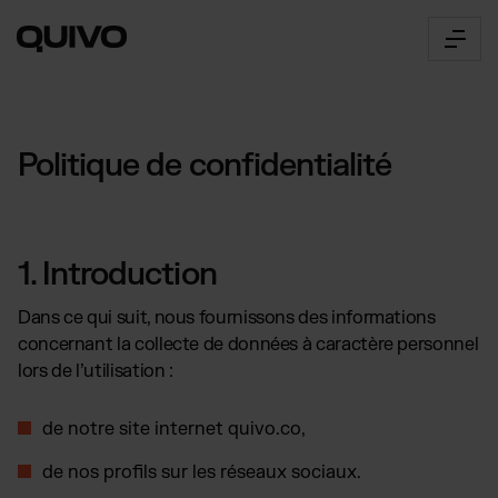
Fulfillment
Politique de confidentialité
TOUS LES SERVICES :
E-Commerce Fulfillment
Le Connector
Logistique 360° dans le
1. Introduction
monde
Toutes les fonctionnalités
Fulfillment B2B
L'intégration 360° des plateformes e-commerce
Dans ce qui suit, nous fournissons des informations
pour les marques multicanal,
Documentation API
marketplaces & grossistes
À propos
concernant la collecte de données à caractère personnel
Accès & fonctions
Transport
lors de l’utilisation :
Notre vision
Accès au Connector
camion, fret aérien ou
maritime
Se connecter à l'application web
Carrières
de notre site internet
quivo.co
,
Postes vacants
Tarifs
Entrepôts
SOLUTIONS PAR INDUSTRIE :
de nos profils sur les réseaux sociaux.
Aperçu de nos tarifs
Réseau mondial de fulfillment
Nos tarifs expliqués simplement