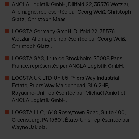
Magento Fulfillment (Adobe Commerce)
ANCLA Logistik GmbH, Dillfeld 22, 35576 Wetzlar,
Shopware Fulfillment
Allemagne, représentée par Georg Weiß, Christoph
Glatzl, Christoph Maas.
Strato Fulfillment
PrestaShop Fulfillment
LOGSTA Germany GmbH, Dillfeld 22, 35576
Toutes les intégrations
Wetzlar, Allemagne, représentée par Georg Weiß,
Christoph Glatzl.
LOGSTA SAS, 1 rue de Stockholm, 75008 Paris,
France, représentée par ANCLA Logistik GmbH.
LOGSTA UK LTD, Unit 5, Priors Way Industrial
Estate, Priors Way Maidenhead, SL6 2HP,
Royaume-Uni, représentée par Michaël Amiot et
ANCLA Logistik GmbH.
LOGSTA LLC, 1648 Roseytown Road, Suite 400,
Greensburg, PA 15601, États-Unis, représentée par
Wayne Jakiela.