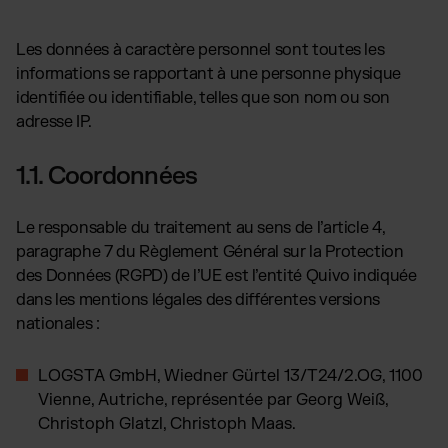
Cosmétiques et bien-être
Formules d’abonnement pour notre logiciel
Ressources
Bijoux et accessoires
Choisissez la formule la plus adaptée à votre
Les données à caractère personnel sont toutes les
activité
Blog
informations se rapportant à une personne physique
Compléments alimentaires
Articles, études de cas, news
Grille tarifaire du service de fulfillment
identifiée ou identifiable, telles que son nom ou son
Mode & Lifestyle
Téléchargez notre grille tarifaire détaillée
Études de cas
adresse IP.
Témoignages de réussite clients
FR
Contact
Téléchargements
1.1. Coordonnées
INTÉGRATIONS DE BOUTIQUES :
e-book, guides, listes
Presse
TikTok Fulfillment
Communiqués & Brand Assets
Le responsable du traitement au sens de l’article 4,
Shopify Fulfillment
FAQ
paragraphe 7 du Règlement Général sur la Protection
Toutes les réponses concernant nos services
Amazon Fulfillment - FBM
des Données (RGPD) de l’UE est l’entité Quivo indiquée
dans les mentions légales des différentes versions
Bilbee Fulfillment
nationales :
WooCommerce Fulfillment
Wix Fulfilllment
LOGSTA GmbH, Wiedner Gürtel 13/T24/2.OG, 1100
PlentyONE Fulfillment
Vienne, Autriche, représentée par Georg Weiß,
Otto Fulfillment
Christoph Glatzl, Christoph Maas.