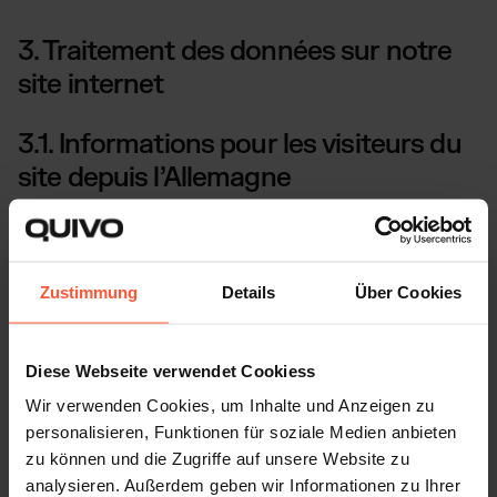
3. Traitement des données sur notre
site internet
3.1. Informations pour les visiteurs du
site depuis l’Allemagne
Notre site internet stocke des informations dans
l’équipement terminal des visiteurs (par exemple, des
cookies) ou accède à des informations déjà stockées (par
Zustimmung
Details
Über Cookies
exemple, des adresses IP).
Les détails concernant les informations concernées
sont précisés dans les sections suivantes.
Diese Webseite verwendet Cookiess
Wir verwenden Cookies, um Inhalte und Anzeigen zu
Ce stockage et cet accès sont fondés sur les
personalisieren, Funktionen für soziale Medien anbieten
dispositions suivantes :
zu können und die Zugriffe auf unsere Website zu
analysieren. Außerdem geben wir Informationen zu Ihrer