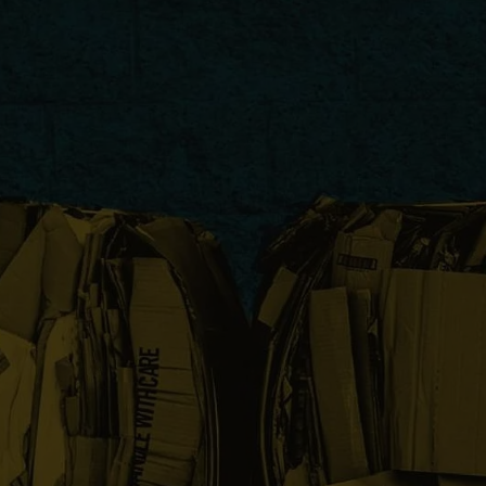
PlentyONE Fulfillment
es et bien-être
Otto Fulfillment
 accessoires
Magento Fulfillment
nts alimentaires
Shopware Fulfillment
festyle
Strato Fulfillment
PrestaShop Fulfillmen
Toutes les intégrations