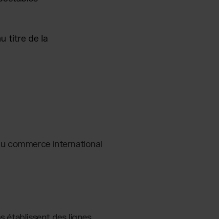
 titre de la
 du commerce international
 établissent des lignes