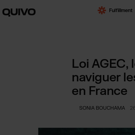
Fulfillment
TOUS LES SERV
E-Commer
Loi AGEC, 
Logistique
naviguer l
Fulfillme
pour les ma
en France
marketplac
Transport
camion, fre
SONIA BOUCHAMA
2
SOLUTIONS PAR