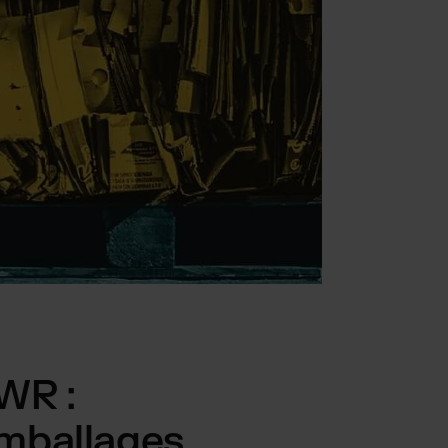
WR :
emballages