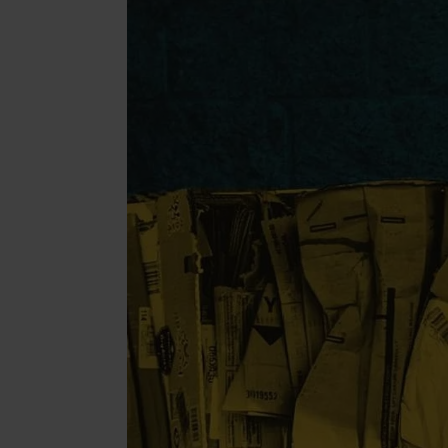
Cosmétiqu
Bijoux et
Compléme
Mode & Li