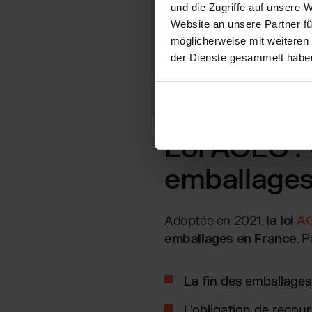
und die Zugriffe auf unsere 
Website an unsere Partner fü
möglicherweise mit weiteren
der Dienste gesammelt habe
Loi AGEC : 
emballage
Adoptée en 2021,
la loi
A
emballages en France
. 
La fin des emballages
L'obligation de recou