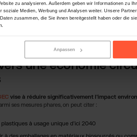
Website zu analysieren. Außerdem geben wir Informationen zu I
r soziale Medien, Werbung und Analysen weiter. Unsere Partner
 Daten zusammen, die Sie ihnen bereitgestellt haben oder die s
n.
Anpassen
vers une economie circu
s
GEC
vise à réduire significativement l'impact envir
Parmi ses mesures phares, on peut citer :
 plastiques à usage unique d'ici 2040
rir à des emballages en matériaux biosourcés ou com