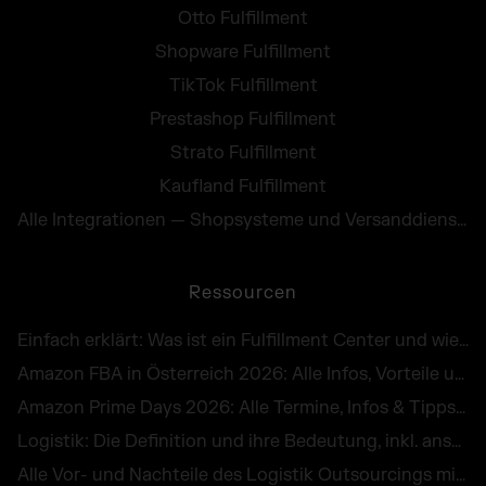
Otto Fulfillment
Shopware Fulfillment
TikTok Fulfillment
Prestashop Fulfillment
Strato Fulfillment
Kaufland Fulfillment
Alle Integrationen — Shopsysteme und Versanddienste
Ressourcen
Einfach erklärt: Was ist ein Fulfillment Center und wie funktioniert es in Österreich?
Amazon FBA in Österreich 2026: Alle Infos, Vorteile und Kosten von Fulfillment by Amazon
Amazon Prime Days 2026: Alle Termine, Infos & Tipps für die E-Commerce-Peak Season
Logistik: Die Definition und ihre Bedeutung, inkl. anschaulicher Beispiele
Alle Vor- und Nachteile des Logistik Outsourcings mit praktischen Beispielen