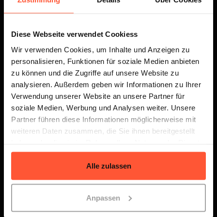
Quivo - Ein neuer Fulfillment-
Pionier aus 3 Marken
Diese Webseite verwendet Cookiess
Wir verwenden Cookies, um Inhalte und Anzeigen zu
personalisieren, Funktionen für soziale Medien anbieten
zu können und die Zugriffe auf unsere Website zu
analysieren. Außerdem geben wir Informationen zu Ihrer
Verwendung unserer Website an unsere Partner für
soziale Medien, Werbung und Analysen weiter. Unsere
Partner führen diese Informationen möglicherweise mit
weiteren Daten zusammen, die Sie ihnen bereitgestellt
haben oder die sie im Rahmen Ihrer Nutzung der Dienste
gesammelt haben.
Bereit zu skalieren?
Alle zulassen
Mit unserer flexiblen Fulfillment-
Anpassen
Lösung.