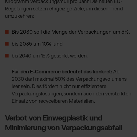
Kilogramm Verpackungsmüll pro Jahr. Die neuen EU-
Amazon Fulfillment - FBM
Regelungen setzen ehrgeizige Ziele, um diesen Trend
TikTok Fulfillment
umzukehren:
Kaufland Fulfillment
Billbee Fulfillment
Bis 2030 soll die Menge der Verpackungen um 5%,
Wix Fulfillment
bis 2035 um 10%, und
PlentyONE Fulfillment
bis 2040 um 15% gesenkt werden.
Otto Fulfillment
Magento Fulfillment (Adobe Commerce)
Für den E-Commerce bedeutet das konkret:
Ab
Shopware Fulfillment
2030 darf maximal 50% des Verpackungsvolumens
PrestaShop Fulfillment
leer sein. Dies fördert nicht nur effizientere
Verpackungslösungen, sondern auch den verstärkten
Strato Fulfillment
Einsatz von recycelbaren Materialien.
Alle Integrationen anzeigen
Verbot von Einwegplastik und
Minimierung von Verpackungsabfall