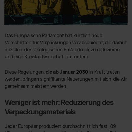
Globales Fulfillment Netzwerk
Transport
Software Abos
per LKW, Luft- oder
Ressourcen
Seefracht
Wähle deine passende Lösung
Blog
Fulfillment Preisliste
Beiträge, Case Studies, News
Unsere Standard-Preisliste als Download
BRANCHENLÖSUNGEN:
Case Studies
Das Europäische Parlament hat kürzlich neue
Wie Kunden mit uns wachsen
Beauty & Kosmetik
AT
Kontakt
Vorschriften für Verpackungen verabschiedet, die darauf
Downloads
Schmuck & Luxusprodukte
abzielen, den ökologischen Fußabdruck zu reduzieren
E-Books, Guides & Preislisten
und eine Kreislaufwirtschaft zu fördern.
Supplements
Presse
PR, News & Brand Assets
Fashion
Diese Regelungen,
die ab Januar 2030
in Kraft treten
FAQ
Elektronikprodukte
werden, bringen signifikante Neuerungen mit sich, die wir
Alle Antworten zu unseren Services
Parfums & Düfte
gemeinsam meistern werden.
Weniger ist mehr: Reduzierung des
UNSERE INTEGRATIONEN:
Verpackungsmaterials
Shopify Fulfillment
WooCommerce Fulfillment
Jeder Europäer produziert durchschnittlich fast 189