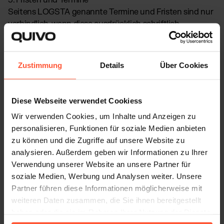
5. Fristen und Termine
Seitens LOGSTA genannte Termine und Fristen sind nur
verbindlich, wenn diese ausdrücklich schriftlich
vereinbart wurden.
6. Kündigung
Zustimmung
Details
Über Cookies
Der Kunde kann die Zusammenarbeit mit LOGSTA
jeweils zum Ende eines Kalendermonats schriftlich
kündigen. LOGSTA hat ab dem Zeitpunkt des
Diese Webseite verwendet Cookiess
Wirksamwerdens der Kündigung einen Monat Zeit, um
Wir verwenden Cookies, um Inhalte und Anzeigen zu
eingelagerte Waren bereitzustellen.
personalisieren, Funktionen für soziale Medien anbieten
zu können und die Zugriffe auf unsere Website zu
7. Sachmängelgewährleistung und Garantie
analysieren. Außerdem geben wir Informationen zu Ihrer
7.1. Die Gewährleistung bestimmt sich nach gesetzlichen
Verwendung unserer Website an unsere Partner für
Vorschriften.
soziale Medien, Werbung und Analysen weiter. Unsere
Partner führen diese Informationen möglicherweise mit
7.2. Eine Garantie hinsichtlich der Leistungen von
weiteren Daten zusammen, die Sie ihnen bereitgestellt
LOGSTA besteht nur dann, wenn diese ausdrücklich
haben oder die sie im Rahmen Ihrer Nutzung der Dienste
abgegeben wurde. Kunden werden über die