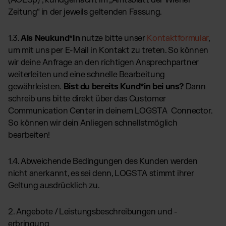
(AOESp)“, kundgemacht im „Amtsblatt der Wiener
Amazon Fulfillment - FBM
Zeitung“ in der jeweils geltenden Fassung.
TikTok Fulfillment
Kaufland Fulfillment
1.3.
Als Neukund*In
nutze bitte unser
Kontaktformular
,
Billbee Fulfillment
um mit uns per E-Mail in Kontakt zu treten. So können
wir deine Anfrage an den richtigen Ansprechpartner
Wix Fulfillment
weiterleiten und eine schnelle Bearbeitung
PlentyONE Fulfillment
gewährleisten.
Bist du bereits Kund*in bei uns?
Dann
Otto Fulfillment
schreib uns bitte direkt über das Customer
Magento Fulfillment (Adobe Commerce)
Communication Center in deinem LOGSTA Connector.
So können wir dein Anliegen schnellstmöglich
Shopware Fulfillment
bearbeiten!
PrestaShop Fulfillment
Strato Fulfillment
1.4. Abweichende Bedingungen des Kunden werden
Alle Integrationen anzeigen
nicht anerkannt, es sei denn, LOGSTA stimmt ihrer
Geltung ausdrücklich zu.
2. Angebote / Leistungsbeschreibungen und -
erbringung