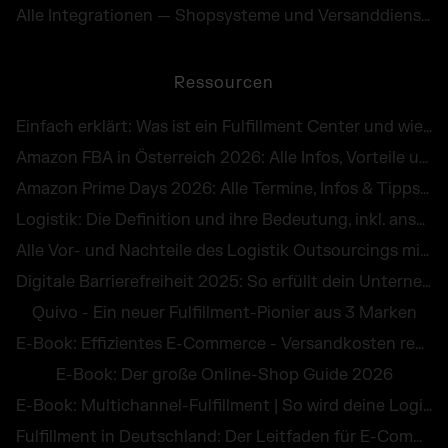
Alle Integrationen — Shopsysteme und Versanddienste
Ressourcen
Einfach erklärt: Was ist ein Fulfillment Center und wie funktioniert es in Österreich?
Amazon FBA in Österreich 2026: Alle Infos, Vorteile und Kosten von Fulfillment by Amazon
Amazon Prime Days 2026: Alle Termine, Infos & Tipps für die E-Commerce-Peak Season
Logistik: Die Definition und ihre Bedeutung, inkl. anschaulicher Beispiele
Alle Vor- und Nachteile des Logistik Outsourcings mit praktischen Beispielen
Digitale Barrierefreiheit 2025: So erfüllt dein Unternehmen die Pflichten des BFG
Quivo - Ein neuer Fulfillment-Pionier aus 3 Marken
E-Book: Effizientes E-Commerce - Versandkosten reduzieren und Retouren vermeiden
E-Book: Der große Online-Shop Guide 2026
E-Book: Multichannel-Fulfillment | So wird deine Logistik zum Wettbewerbsvorteil
Fulfillment in Deutschland: Der Leitfaden für E-Commerce Händler