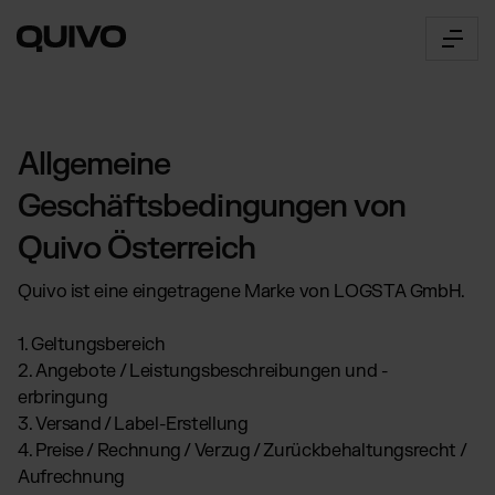
Fulfillment Österreich
Allgemeine
UNSERE SERVICES:
Geschäftsbedingungen von
E-Commerce Fulfillment
Quivo Österreich
Der Connector
Unser umfangreiches E-Commerce
Fulfillment Angebot
360° Fulfillment Software
Quivo ist eine eingetragene Marke von LOGSTA GmbH.
Fulfillment Dienstleister
Innovatives Logistik-Management
Skalierbare Fulfillment
API Dokumentation
Dienstleistungen für Online Shops
Über uns
1. Geltungsbereich
Zugriff & alle Funktionen
Fulfillment in Deutschland
2. Angebote / Leistungsbeschreibungen und -
Unser Weg
Connector Login
Automatisierte Logistik für den
erbringung
Lerne Quivo kennen
deutschen Markt
Zugang zur Web App
3. Versand / Label-Erstellung
Karriere
Preise
B2B-Fulfillment
4. Preise / Rechnung / Verzug / Zurückbehaltungsrecht /
Offene Stellen
für Multichannel Brands,
Preisübersicht
Marktplätze & Großhändler
Aufrechnung
Standorte
Unsere Preise einfach erklärt