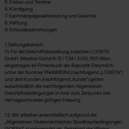
Globales Fulfillment Netzwerk
5. Fristen und Termine
Transport
Software Abos
per LKW, Luft- oder
6. Kündigung
Ressourcen
Seefracht
Wähle deine passende Lösung
7. Sachmängelgewährleistung und Garantie
Blog
Fulfillment Preisliste
8. Haftung
Beiträge, Case Studies, News
Unsere Standard-Preisliste als Download
BRANCHENLÖSUNGEN:
9. Schlussbestimmungen
Case Studies
Wie Kunden mit uns wachsen
Beauty & Kosmetik
AT
Kontakt
1. Geltungsbereich
Downloads
Schmuck & Luxusprodukte
E-Books, Guides & Preislisten
1.1. Für die Geschäftsbeziehung zwischen LOGSTA
Supplements
GmbH, Wiedner Gürtel 9-13 / T24 / 2.OG, 1100 Wien,
Presse
PR, News & Brand Assets
eingetragen im Firmenbuch der Republik Österreich
Fashion
FAQ
unter der Nummer FN466805d (nachfolgend „LOGSTA“)
Elektronikprodukte
Alle Antworten zu unseren Services
und dem Kunden (nachfolgend „Kunde“) gelten
Parfums & Düfte
ausschließlich die nachfolgenden Allgemeinen
Geschäftsbedingungen in ihrer zum Zeitpunkt des
Vertragsschlusses gültigen Fassung.
UNSERE INTEGRATIONEN:
Shopify Fulfillment
1.2. Wir arbeiten ausschließlich aufgrund der
„Allgemeinen Oesterreichischen Spediteurbedingungen
WooCommerce Fulfillment