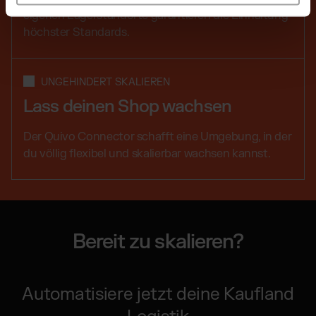
eigenen Lagerstandorte garantieren die Einhaltung
höchster Standards.
UNGEHINDERT SKALIEREN
Lass deinen Shop wachsen
Der Quivo Connector schafft eine Umgebung, in der
du völlig flexibel und skalierbar wachsen kannst.
Bereit zu skalieren?
Automatisiere jetzt deine Kaufland