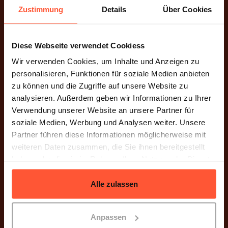
Entfalte dein Potential
Zustimmung
Details
Über Cookies
Verkaufe über mehrere Plattformen, maximiere
deinen Umsatz und verstärke die Kundenbindung.
Diese Webseite verwendet Cookiess
Wir verwenden Cookies, um Inhalte und Anzeigen zu
personalisieren, Funktionen für soziale Medien anbieten
DIREKTE ANBINDUNG
zu können und die Zugriffe auf unsere Website zu
Kaufland Marketplace API
analysieren. Außerdem geben wir Informationen zu Ihrer
Verwendung unserer Website an unsere Partner für
Unsere Software ermöglicht dir eine nahtlose
soziale Medien, Werbung und Analysen weiter. Unsere
Integration deines Kaufland Accounts, mit
Partner führen diese Informationen möglicherweise mit
sämtlichen Funktionen.
weiteren Daten zusammen, die Sie ihnen bereitgestellt
haben oder die sie im Rahmen Ihrer Nutzung der Dienste
gesammelt haben.
EROBERE NEUE MÄRKTE
Alle zulassen
Weltweite Logistik
Mit unserem internationalen Fulfillment Netzwerk
Anpassen
erobert dein Kaufland Business die Welt! Unsere 7