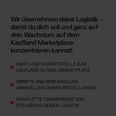
Globales Fulfillment Netzwerk
Transport
Software Abos
per LKW, Luft- oder
Ressourcen
Seefracht
Wähle deine passende Lösung
Blog
Wir übernehmen deine Logistik –
Fulfillment Preisliste
Beiträge, Case Studies, News
Unsere Standard-Preisliste als Download
damit du dich voll und ganz auf
BRANCHENLÖSUNGEN:
Case Studies
dein Wachstum auf dem
Wie Kunden mit uns wachsen
Beauty & Kosmetik
AT
Kontakt
Downloads
Kaufland Marketplace
Schmuck & Luxusprodukte
E-Books, Guides & Preislisten
konzentrieren kannst!
Supplements
Presse
PR, News & Brand Assets
Fashion
NAHTLOSE SCHNITTSTELLE ZUM
FAQ
Elektronikprodukte
Alle Antworten zu unseren Services
KAUFLAND GLOBAL MARKETPLACE
Parfums & Düfte
DIREKTE UND REIBUNGSLOSE
ABWICKLUNG DEINER BESTELLUNGEN
UNSERE INTEGRATIONEN:
KOMPLETTE TRANSPARENZ UND
Shopify Fulfillment
STEUERUNG DEINER LOGISTIK
WooCommerce Fulfillment