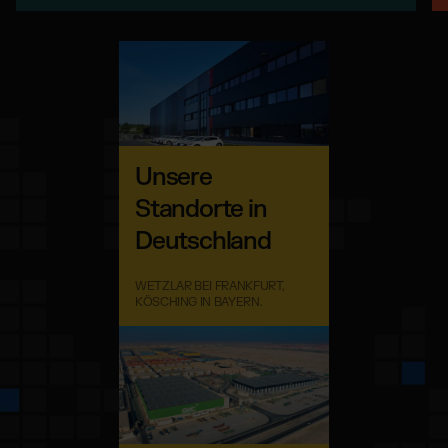
Unsere
Standorte in
Deutschland
WETZLAR BEI FRANKFURT,
KÖSCHING IN BAYERN.