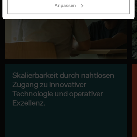
Anpassen
Skalierbarkeit durch nahtlosen
Zugang zu innovativer
Technologie und operativer
Exzellenz.