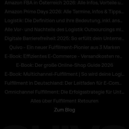
Amazon FBA in Österreich 2026: Alle Infos, Vorteile und Kosten von Fulfillment by Amazon
Amazon Prime Days 2026: Alle Termine, Infos & Tipps für die E-Commerce-Peak Season
Logistik: Die Definition und ihre Bedeutung, inkl. anschaulicher Beispiele
Alle Vor- und Nachteile des Logistik Outsourcings mit praktischen Beispielen
Digitale Barrierefreiheit 2025: So erfüllt dein Unternehmen die Pflichten des BFG
Quivo - Ein neuer Fulfillment-Pionier aus 3 Marken
E-Book: Effizientes E-Commerce - Versandkosten reduzieren und Retouren vermeiden
E-Book: Der große Online-Shop Guide 2026
E-Book: Multichannel-Fulfillment | So wird deine Logistik zum Wettbewerbsvorteil
Fulfillment in Deutschland: Der Leitfaden für E-Commerce Händler
Omnichannel Fulfillment: Die Erfolgsstrategie für Unternehmen
Alles über Fulfillment Retouren
Zum Blog