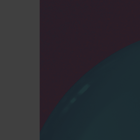
Transport
per LKW, Luft
BRANCHENLÖSUN
Beauty & Ko
Schmuck & 
Supplement
Fashion
Elektronikp
Parfums & D