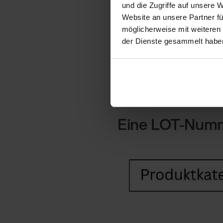
und die Zugriffe auf unsere 
Website an unsere Partner fü
Wichtig zu wissen: W
möglicherweise mit weiteren
vom Hersteller ab! 
der Dienste gesammelt habe
LOT, andere kombinie
etwa auf die Produkti
weiter unten.
Eine LOT-Numm