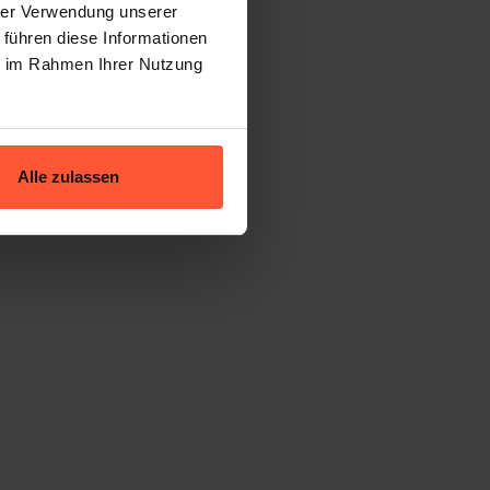
hrer Verwendung unserer
 führen diese Informationen
hängt ganz
ie im Rahmen Ihrer Nutzung
ionsdatum als
der Code, der
 findest du
Alle zulassen