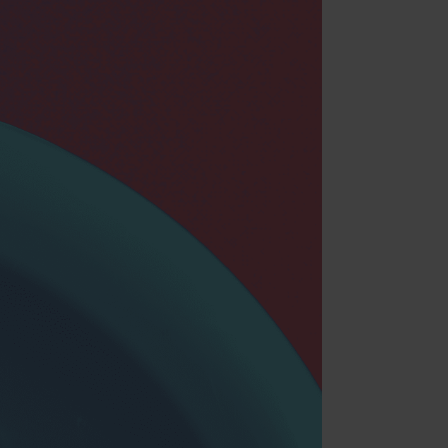
ment (Adobe Commerce)
ment
llment
t
zeigen