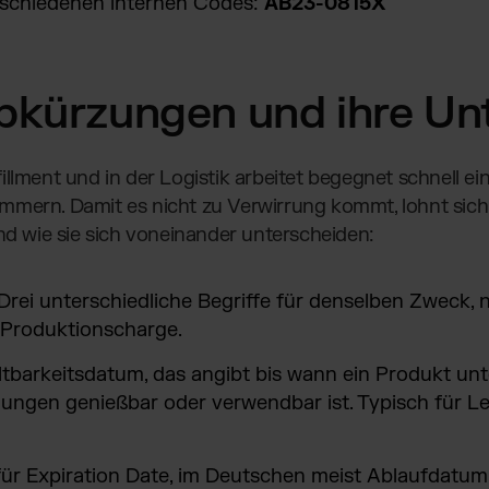
schiedenen internen Codes:
AB23-0815X
bkürzungen und ihre Un
llment und in der Logistik arbeitet begegnet schnell e
mern. Damit es nicht zu Verwirrung kommt, lohnt sich 
und wie sie sich voneinander unterscheiden:
 Drei unterschiedliche Begriffe für denselben Zweck, 
 Produktionscharge.
ltbarkeitsdatum, das angibt bis wann ein Produkt un
ngen genießbar oder verwendbar ist. Typisch für L
für Expiration Date, im Deutschen meist Ablaufdatum