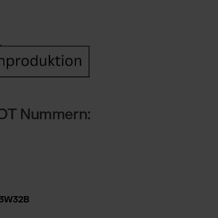
 LOT Nummern:
3W32B