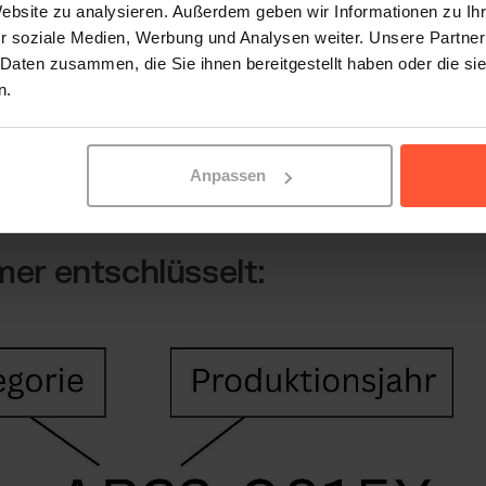
Website zu analysieren. Außerdem geben wir Informationen zu I
r soziale Medien, Werbung und Analysen weiter. Unsere Partner
ie eine LOT Nummer aussieht ist
nicht genormt
und 
 Daten zusammen, die Sie ihnen bereitgestellt haben oder die s
Manche Unternehmen verwenden schlicht das Produkt
n.
ren das Datum mit einem zusätzlichen Buchstaben o
onslinie oder Schicht hinweist. Ausführliche Beispiele
Anpassen
er entschlüsselt: