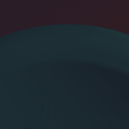
Otto Fulfillment
- oder Seefracht
Magento Fulfill
Shopware Fulfill
GEN:
PrestaShop Fulfi
smetik
Strato Fulfillmen
Luxusprodukte
Alle Integrationen an
s
rodukte
üfte