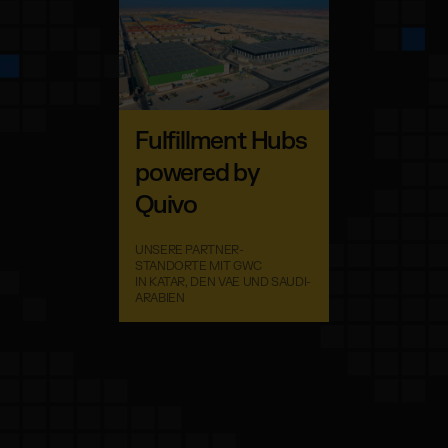
Fulfillment Hubs
powered by
Quivo
UNSERE PARTNER-
STANDORTE MIT GWC
IN KATAR, DEN VAE UND SAUDI-
ARABIEN