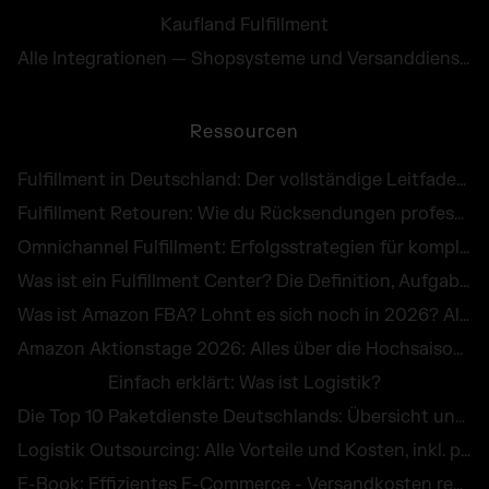
Kaufland Fulfillment
Alle Integrationen — Shopsysteme und Versanddienste
Ressourcen
Fulfillment in Deutschland: Der vollständige Leitfaden für E-Commerce Händler
Fulfillment Retouren: Wie du Rücksendungen professionell abwickelst und als Chance nutzt
Omnichannel Fulfillment: Erfolgsstrategien für komplexe Unternehmenslogistik
Was ist ein Fulfillment Center? Die Definition, Aufgaben und Kosten im großen Überblick
Was ist Amazon FBA? Lohnt es sich noch in 2026? Alle Infos zu Kosten, Vorteilen & Alternativen
Amazon Aktionstage 2026: Alles über die Hochsaison im Online-Handel
Einfach erklärt: Was ist Logistik?
Die Top 10 Paketdienste Deutschlands: Übersicht und Vergleich aller Versanddienstleister
Logistik Outsourcing: Alle Vorteile und Kosten, inkl. praktischer Beispiele
E-Book: Effizientes E-Commerce - Versandkosten reduzieren und Retouren vermeiden