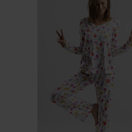
Cosmétiqu
Bijoux et
Compléme
Mode & Li