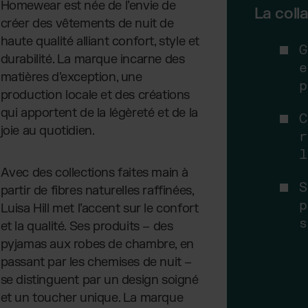
Homewear est née de l’envie de
La coll
créer des vêtements de nuit de
haute qualité alliant confort, style et
G
durabilité. La marque incarne des
e
matières d’exception, une
p
production locale et des créations
qui apportent de la légèreté et de la
C
joie au quotidien.
r
l
Avec des collections faites main à
S
partir de fibres naturelles raffinées,
p
Luisa Hill met l’accent sur le confort
s
et la qualité. Ses produits – des
pyjamas aux robes de chambre, en
passant par les chemises de nuit –
se distinguent par un design soigné
et un toucher unique. La marque