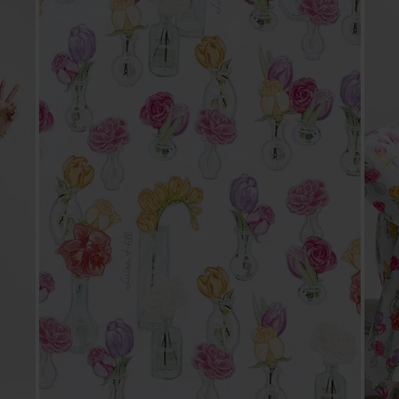
PlentyONE Fulfillment
es et bien-être
Otto Fulfillment
 accessoires
Magento Fulfillment
nts alimentaires
Shopware Fulfillment
festyle
Strato Fulfillment
PrestaShop Fulfillmen
Toutes les intégrations