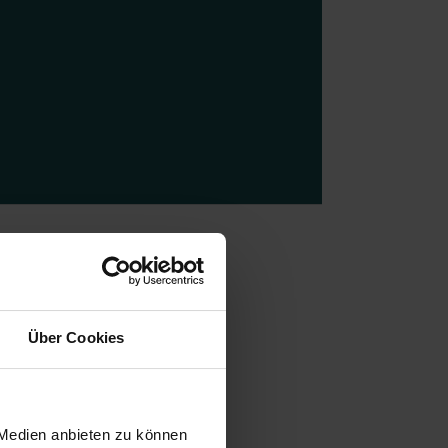
marque
Über Cookies
ité
 Medien anbieten zu können
ique. Mais