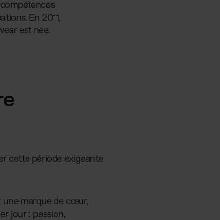
es compétences
ations. En 2011,
ewear est née.
re
rser cette période exigeante
st une marque de cœur,
er jour : passion,