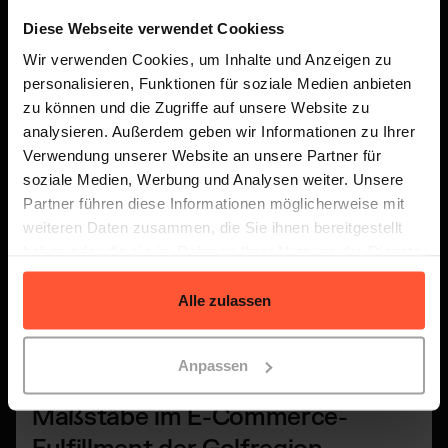
Commerce Fulfillment
Diese Webseite verwendet Cookiess
Wir verwenden Cookies, um Inhalte und Anzeigen zu
personalisieren, Funktionen für soziale Medien anbieten
zu können und die Zugriffe auf unsere Website zu
analysieren. Außerdem geben wir Informationen zu Ihrer
Verwendung unserer Website an unsere Partner für
soziale Medien, Werbung und Analysen weiter. Unsere
Partner führen diese Informationen möglicherweise mit
weiteren Daten zusammen, die Sie ihnen bereitgestellt
haben oder die sie im Rahmen Ihrer Nutzung der Dienste
gesammelt haben.
Alle zulassen
NEWS
6 MIN
BY MARTIN JEZY
Anpassen
Quivo und GWC setzen neue
Maßstäbe im E-Commerce-