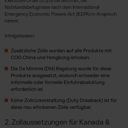
Executive Order (EO) unterzeichnet, die
TikTok Fulfillment
Notstandsbefugnisse nach dem International
WooCommerce Fulfillment
Emergency Economic Powers Act (IEEPA) in Anspruch
Billbee Fulfillment
nimmt.
Kaufland Fulfillment
Infolgedessen:
Wix Fulfillment
PlentyONE Fulfillment
Zusätzliche Zölle wurden auf alle Produkte mit
Otto Fulfillment
COO China und Hongkong erhoben.
Magento Fulfillment (Adobe Commerce)
Die De Minimis (DM) Regelung wurde für diese
Shopware Fulfillment
Produkte ausgesetzt, wodurch entweder eine
PrestaShop Fulfillment
informelle oder formelle Einfuhrabwicklung
Strato Fulfillment
erforderlich ist.
Siehe alle Integrationen
Keine Zollrückerstattung (Duty Drawback) ist für
diese neu erhobenen Zölle verfügbar.
2. Zollaussetzungen für Kanada &