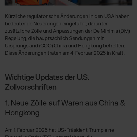
Globales Fulfillment Netzwerk
Transport
Software Abos
per LKW, Luft- oder
Ressourcen
Seefracht
Wähle deine passende Lösung
Kürzliche regulatorische Änderungen in den USA haben
Blog
Fulfillment Preisliste
bedeutende Neuerungen eingeführt, darunter
Beiträge, Case Studies, News
Unsere Standard-Preisliste als Download
BRANCHENLÖSUNGEN:
zusätzliche Zölle und Anpassungen der De Minimis (DM)
Case Studies
Regelung, die hauptsächlich Sendungen mit
Wie Kunden mit uns wachsen
Beauty & Kosmetik
DE
Kontakt
Ursprungsland (COO) China und Hongkong betreffen.
Downloads
Schmuck & Luxusprodukte
Diese Änderungen traten am 4. Februar 2025 in Kraft.
E-Books, Guides & Preislisten
Supplements
Presse
PR, News & Brand Assets
Fashion
Wichtige Updates der U.S.
FAQ
Elektronikprodukte
Alle Antworten zu unseren Services
Zollvorschriften
Parfums & Düfte
1. Neue Zölle auf Waren aus China &
UNSERE INTEGRATIONEN:
Hongkong
Shopify Fulfillment
Am 1. Februar 2025 hat US-Präsident Trump eine
Amazon Fulfillment - FBM