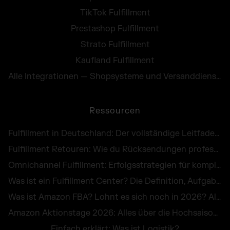
TikTok Fulfillment
Prestashop Fulfillment
Strato Fulfillment
Kaufland Fulfillment
Alle Integrationen — Shopsysteme und Versanddienste
Ressourcen
Fulfillment in Deutschland: Der vollständige Leitfaden für E-Commerce Händler
Fulfillment Retouren: Wie du Rücksendungen professionell abwickelst und als Chance nutzt
Omnichannel Fulfillment: Erfolgsstrategien für komplexe Unternehmenslogistik
Was ist ein Fulfillment Center? Die Definition, Aufgaben und Kosten im großen Überblick
Was ist Amazon FBA? Lohnt es sich noch in 2026? Alle Infos zu Kosten, Vorteilen & Alternativen
Amazon Aktionstage 2026: Alles über die Hochsaison im Online-Handel
Einfach erklärt: Was ist Logistik?