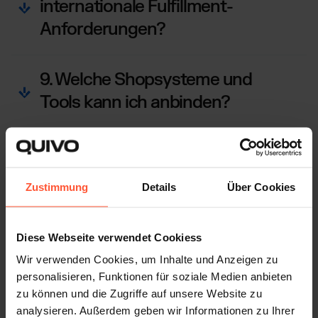
internationale Fulfillment-
Anforderungen?
9. Welche Shopsysteme und
Tools kann ich anbinden?
10. Wie läuft das
Retourenmanagement bei euch
Zustimmung
Details
Über Cookies
ab?
Diese Webseite verwendet Cookiess
Wir verwenden Cookies, um Inhalte und Anzeigen zu
personalisieren, Funktionen für soziale Medien anbieten
FULFILLMENT, DAS EINFACH FUNKTIONIERT
zu können und die Zugriffe auf unsere Website zu
Warum Schmuck- und Luxusmarken
analysieren. Außerdem geben wir Informationen zu Ihrer