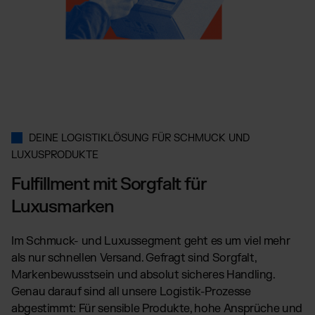
Amazon Fulfillment - FBM
TikTok Fulfillment
Kaufland Fulfillment
Billbee Fulfillment
Wix Fulfillment
PlentyONE Fulfillment
Otto Fulfillment
DEINE LOGISTIKLÖSUNG FÜR SCHMUCK UND
Magento Fulfillment (Adobe Commerce)
LUXUSPRODUKTE
Shopware Fulfillment
Fulfillment mit Sorgfalt für
PrestaShop Fulfillment
Luxusmarken
Strato Fulfillment
Alle Integrationen anzeigen
Im Schmuck- und Luxussegment geht es um viel mehr
als nur schnellen Versand. Gefragt sind Sorgfalt,
Markenbewusstsein und absolut sicheres Handling.
Genau darauf sind all unsere Logistik-Prozesse
abgestimmt: Für sensible Produkte, hohe Ansprüche und