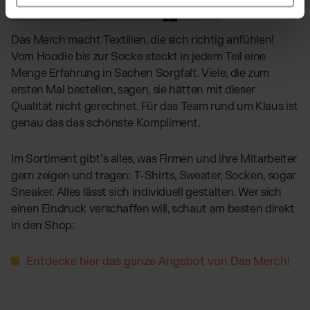
Das Merch macht Textilien, die sich richtig anfühlen!
Vom Hoodie bis zur Socke steckt in jedem Teil eine
Menge Erfahrung in Sachen Sorgfalt. Viele, die zum
ersten Mal bestellen, sagen, sie hätten mit dieser
Qualität nicht gerechnet. Für das Team rund um Klaus ist
genau das das schönste Kompliment.
Im Sortiment gibt’s alles, was Firmen und ihre Mitarbeiter
gern zeigen und tragen: T-Shirts, Sweater, Socken, sogar
Sneaker. Alles lässt sich individuell gestalten. Wer sich
einen Eindruck verschaffen will, schaut am besten direkt
in den Shop:
Entdecke hier das ganze Angebot von Das Merch!