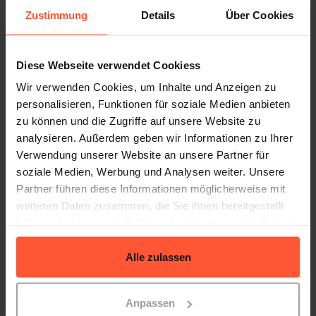
Kunden wollen ihre Werte sichtbar machen. Dafür
Zustimmung
Details
Über Cookies
entwickeln wir unsere Tools laufend weiter.“
Diese Webseite verwendet Cookiess
Wir verwenden Cookies, um Inhalte und Anzeigen zu
Gute Kleidung spricht für sich
personalisieren, Funktionen für soziale Medien anbieten
zu können und die Zugriffe auf unsere Website zu
analysieren. Außerdem geben wir Informationen zu Ihrer
Verwendung unserer Website an unsere Partner für
soziale Medien, Werbung und Analysen weiter. Unsere
Partner führen diese Informationen möglicherweise mit
weiteren Daten zusammen, die Sie ihnen bereitgestellt
haben oder die sie im Rahmen Ihrer Nutzung der Dienste
gesammelt haben.
Alle zulassen
Anpassen