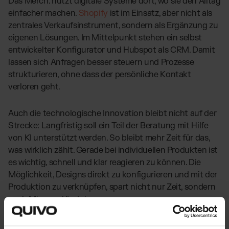
Das Merch. nutzt digitale Systeme dort, wo sie den Alltag
einfacher machen.
Shopify
ist im Einsatz, aber nicht als
zentrales Verkaufsinstrument, sondern als Ergänzung zu
eigenen Lösungen. Im Mittelpunkt stehen ein selbst
entwickelter Konfigurator und Hubspot als CRM. Damit
lassen sich Anfragen besser steuern und Prozesse
strukturieren, ohne dass der persönliche Kontakt
verloren geht.
Auch die technologische Innovation bleibt nicht auf der
Strecke: Langfristig soll ein Teil der Beratung mit Hilfe
von KI unterstützt werden. So bleibt mehr Zeit für das,
was wirklich zählt. Gerade bei individuellen Produkten ist
es wichtig, schnell und klar reagieren zu können. Die
Möglichkeit, Designs direkt zu konfigurieren und mit der
Produktion zu verknüpfen, spart nicht nur Zeit, sondern
auch Missverständnisse.
Klaus bringt es auf den Punkt: "Unsere Kundinnen und