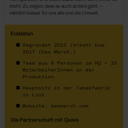
Amazon Fulfillment - FBM
steht: Zu zeigen, dass es auch anders geht —
TikTok Fulfillment
nämlich besser für uns alle und die Umwelt.
Kaufland Fulfillment
Billbee Fulfillment
Eckdaten
Wix Fulfillment
Gegründet 2012 (Vresh) bzw.
PlentyONE Fulfillment
2017 (Das Merch.)
Otto Fulfillment
Magento Fulfillment (Adobe Commerce)
Team aus 6
Personen im HQ + 15
MitarbeiterInnen in der
Shopware Fulfillment
Produktion
PrestaShop Fulfillment
Hauptsitz in der Tabakfabrik
Strato Fulfillment
in Linz
Alle Integrationen anzeigen
Website:
dasmerch.com
Die Partnerschaft mit Quivo