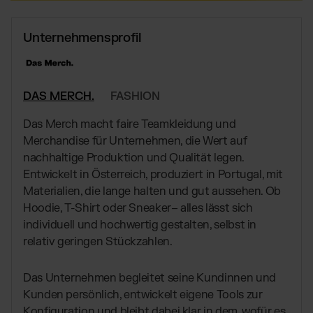
Globales Fulfillment Netzwerk
Transport
Software Abos
per LKW, Luft- oder
Ressourcen
Seefracht
Wähle deine passende Lösung
Unternehmensprofil
Blog
Fulfillment Preisliste
Beiträge, Case Studies, News
Unsere Standard-Preisliste als Download
BRANCHENLÖSUNGEN:
Case Studies
Wie Kunden mit uns wachsen
DAS MERCH.
FASHION
Beauty & Kosmetik
AT
Kontakt
Downloads
Schmuck & Luxusprodukte
E-Books, Guides & Preislisten
Das Merch macht faire Teamkleidung und
Supplements
Merchandise für Unternehmen, die Wert auf
Presse
PR, News & Brand Assets
nachhaltige Produktion und Qualität legen.
Fashion
Entwickelt in Österreich, produziert in Portugal, mit
FAQ
Elektronikprodukte
Alle Antworten zu unseren Services
Materialien, die lange halten und gut aussehen. Ob
Parfums & Düfte
Hoodie, T-Shirt oder Sneaker– alles lässt sich
individuell und hochwertig gestalten, selbst in
relativ geringen Stückzahlen.
UNSERE INTEGRATIONEN:
Shopify Fulfillment
Das Unternehmen begleitet seine Kundinnen und
Kunden persönlich, entwickelt eigene Tools zur
WooCommerce Fulfillment
Konfiguration und bleibt dabei klar in dem, wofür es