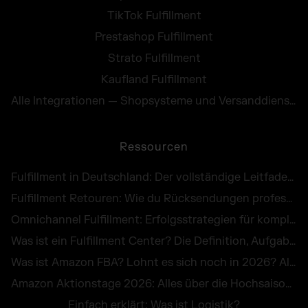
TikTok Fulfillment
Prestashop Fulfillment
Strato Fulfillment
Kaufland Fulfillment
Alle Integrationen — Shopsysteme und Versanddienste
Ressourcen
Fulfillment in Deutschland: Der vollständige Leitfaden für E-Commerce Händler
Fulfillment Retouren: Wie du Rücksendungen professionell abwickelst und als Chance nutzt
Omnichannel Fulfillment: Erfolgsstrategien für komplexe Unternehmenslogistik
Was ist ein Fulfillment Center? Die Definition, Aufgaben und Kosten im großen Überblick
Was ist Amazon FBA? Lohnt es sich noch in 2026? Alle Infos zu Kosten, Vorteilen & Alternativen
Amazon Aktionstage 2026: Alles über die Hochsaison im Online-Handel
Einfach erklärt: Was ist Logistik?