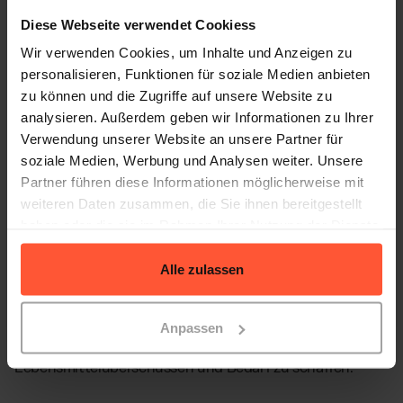
abgefüllt in Gläser und Flaschen. „Jedes Glas steht für
Diese Webseite verwendet Cookiess
Lebensmittel, die eine zweite Chance bekommen haben,“
Wir verwenden Cookies, um Inhalte und Anzeigen zu
sagt Louise. Ihr umfangreiches Sortiment an Aufstrichen,
personalisieren, Funktionen für soziale Medien anbieten
Chutneys und Getränken zeigt, wie aus überschüssigen
zu können und die Zugriffe auf unsere Website zu
Lebensmitteln etwas Wertvolles entstehen kann.
analysieren. Außerdem geben wir Informationen zu Ihrer
Verwendung unserer Website an unsere Partner für
Entdecke die neuesten Köstlichkeiten
im aktuellen
soziale Medien, Werbung und Analysen weiter. Unsere
Produktkatalog
oder schau im
Online-Shop von
Partner führen diese Informationen möglicherweise mit
Unverschwendet
vorbei!
weiteren Daten zusammen, die Sie ihnen bereitgestellt
haben oder die sie im Rahmen Ihrer Nutzung der Dienste
„Da uns beinahe jeden Tag Überschussmeldungen
gesammelt haben.
erreichen, liegt hier noch so viel Potenzial. Es gibt viele,
Alle zulassen
viele Tonnen von wertvollen Lebensmitteln, die gerettet
werden wollen. Wir arbeiten als sozial-ökonomisches
Unternehmen auch eng mit sozialen Einrichtungen
Anpassen
zusammen, um eine Schnittstelle zwischen
Lebensmittelüberschüssen und Bedarf zu schaffen.“