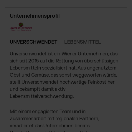
Globales Fulfillment Netzwerk
Transport
Software Abos
per LKW, Luft- oder
Ressourcen
Seefracht
Wähle deine passende Lösung
Unternehmensprofil
Blog
Fulfillment Preisliste
Beiträge, Case Studies, News
Unsere Standard-Preisliste als Download
BRANCHENLÖSUNGEN:
Case Studies
Wie Kunden mit uns wachsen
Beauty & Kosmetik
UNVERSCHWENDET
LEBENSMITTEL
DE
Kontakt
Downloads
Schmuck & Luxusprodukte
E-Books, Guides & Preislisten
Unverschwendet ist ein Wiener Unternehmen, das
Supplements
Presse
sich seit 2015 auf die Rettung von überschüssigen
PR, News & Brand Assets
Fashion
Lebensmitteln spezialisiert hat. Aus ungenutztem
FAQ
Obst und Gemüse, das sonst weggeworfen würde,
Elektronikprodukte
Alle Antworten zu unseren Services
stellt Unverschwendet hochwertige Feinkost her
Parfums & Düfte
und bekämpft damit aktiv
Lebensmittelverschwendung.
UNSERE INTEGRATIONEN:
Mit einem engagierten Team und in
Shopify Fulfillment
Zusammenarbeit mit regionalen Partnern,
verarbeitet das Unternehmen bereits
Amazon Fulfillment - FBM