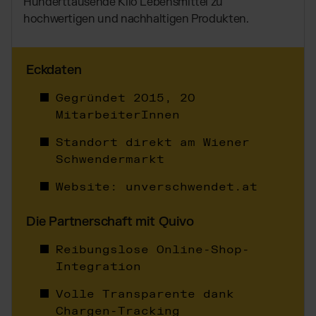
Hunderttausende Kilo Lebensmittel zu
TikTok Fulfillment
hochwertigen und nachhaltigen Produkten.
WooCommerce Fulfillment
Billbee Fulfillment
Eckdaten
Kaufland Fulfillment
Wix Fulfillment
Gegründet 2015,
20
PlentyONE Fulfillment
MitarbeiterInnen
Otto Fulfillment
Standort direkt am Wiener
Magento Fulfillment (Adobe Commerce)
Schwendermarkt
Shopware Fulfillment
Website:
unverschwendet.at
PrestaShop Fulfillment
Strato Fulfillment
Die Partnerschaft mit Quivo
Siehe alle Integrationen
Reibungslose Online-Shop-
Integration
Volle Transparente dank
Chargen-Tracking