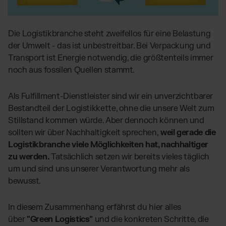
Globales Fulfillment Netzwerk
Transport
Software Abos
per LKW, Luft- oder
Ressourcen
Seefracht
Wähle deine passende Lösung
Blog
Die Logistikbranche steht zweifellos für eine Belastung
Fulfillment Preisliste
Beiträge, Case Studies, News
der Umwelt - das ist unbestreitbar. Bei Verpackung und
Unsere Standard-Preisliste als Download
BRANCHENLÖSUNGEN:
Case Studies
Transport ist Energie notwendig, die größtenteils immer
Wie Kunden mit uns wachsen
Beauty & Kosmetik
noch aus fossilen Quellen stammt.
DE
Kontakt
Downloads
Schmuck & Luxusprodukte
E-Books, Guides & Preislisten
Als Fulfillment-Dienstleister sind wir ein unverzichtbarer
Supplements
Presse
Bestandteil der Logistikkette, ohne die unsere Welt zum
PR, News & Brand Assets
Fashion
Stillstand kommen würde. Aber dennoch können und
FAQ
Elektronikprodukte
sollten wir über Nachhaltigkeit sprechen,
weil gerade die
Alle Antworten zu unseren Services
Logistikbranche viele Möglichkeiten hat, nachhaltiger
Parfums & Düfte
zu werden.
Tatsächlich setzen wir bereits vieles täglich
um und sind uns unserer Verantwortung mehr als
UNSERE INTEGRATIONEN:
bewusst.
Shopify Fulfillment
In diesem Zusammenhang erfährst du hier alles
Amazon Fulfillment - FBM
über
"Green Logistics"
und die konkreten Schritte, die