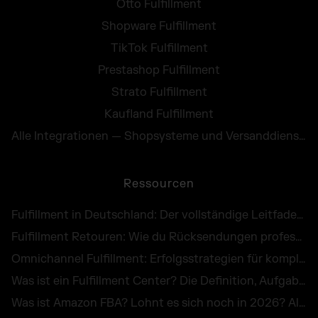
Otto Fulfillment
Shopware Fulfillment
TikTok Fulfillment
Prestashop Fulfillment
Strato Fulfillment
Kaufland Fulfillment
Alle Integrationen — Shopsysteme und Versanddienste
Ressourcen
Fulfillment in Deutschland: Der vollständige Leitfaden für E-Commerce Händler
Fulfillment Retouren: Wie du Rücksendungen professionell abwickelst und als Chance nutzt
Omnichannel Fulfillment: Erfolgsstrategien für komplexe Unternehmenslogistik
Was ist ein Fulfillment Center? Die Definition, Aufgaben und Kosten im großen Überblick
Was ist Amazon FBA? Lohnt es sich noch in 2026? Alle Infos zu Kosten, Vorteilen & Alternativen