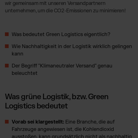
TikTok Fulfillment
wir gemeinsam mit unseren Versandpartnern
unternehmen, um die CO2-Emissionen zu minimieren!
WooCommerce Fulfillment
Billbee Fulfillment
Kaufland Fulfillment
Was bedeutet Green Logistics eigentlich?
Wix Fulfillment
Wie Nachhaltigkeit in der Logistik wirklich gelingen
PlentyONE Fulfillment
kann
Otto Fulfillment
Der Begriff "Klimaneutraler Versand" genau
Magento Fulfillment (Adobe Commerce)
beleuchtet
Shopware Fulfillment
PrestaShop Fulfillment
Strato Fulfillment
Was grüne Logistik, bzw. Green
Siehe alle Integrationen
Logistics bedeutet
Vorab sei klargestellt:
Eine Branche, die auf
Fahrzeuge angewiesen ist, die Kohlendioxid
ausstoßen, kann grundsätzlich nicht als nachhaltig