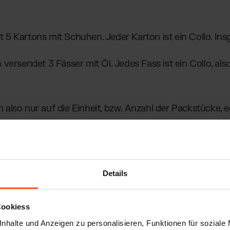
st 5 Kartons mit Schuhen. Jeder Karton ist ein Collo. In
ersendet 3 Fässer mit Öl. Jedes Fass ist ein Collo, als
h also nur auf die Einheit, bzw. Anzahl der Packstücke, e
Details
Cookiess
nhalte und Anzeigen zu personalisieren, Funktionen für soziale