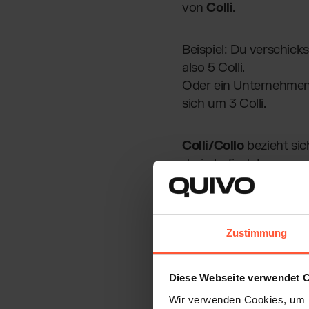
von
Colli
.
Beispiel: Du verschick
also 5 Colli.
Oder ein Unternehmen v
sich um 3 Colli.
Colli/Collo
bezieht sic
darin befindet.
Zustimmung
Diese Webseite verwendet 
Wir verwenden Cookies, um I