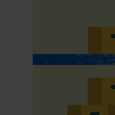
Transport
per LKW, Lu
BRANCHENLÖSU
Beauty & 
Schmuck &
Supplemen
Fashion
Elektronik
Parfums &