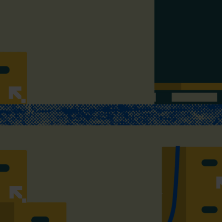
Otto Fulfillment
ft- oder Seefracht
Magento Fulfillment 
Shopware Fulfillment
NGEN:
PrestaShop Fulfillment
Kosmetik
Strato Fulfillment
 Luxusprodukte
Siehe alle Integrationen
ts
produkte
 Düfte