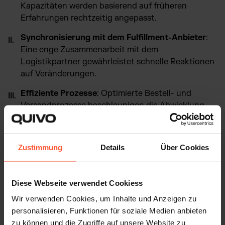
Kapazitäten werden basierend auf früheren
Erfahrungen rechtzeitig angepasst.
Synchronisierung mit dem Fulfillment-Anbieter
:
Eine enge Zusammenarbeit mit dem
Logistikpartner gewährleistet schnelle Reaktionen
auf Veränderungen.
Effiziente Prozesse
: Optimierte Bestell- und
Versandprozesse beschleunigen die Abwicklung.
Kundentransparenz
: Offene Kommunikation zu
Lieferzeiten hält die Kundenzufriedenheit hoch.
Zustimmung
Details
Über Cookies
Ein Besinnen auf diese Grundpfeiler schafft die Basis, um
Bestellpeaks problemlos zu bewältigen.
Diese Webseite verwendet Cookiess
Wir verwenden Cookies, um Inhalte und Anzeigen zu
personalisieren, Funktionen für soziale Medien anbieten
zu können und die Zugriffe auf unsere Website zu