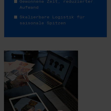
Gewonnene Zeit, reduzierter
Aufwand
Skalierbare Logistik für
saisonale Spitzen