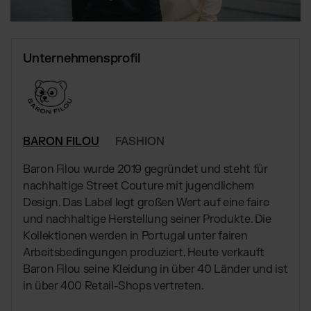
Globales Fulfillment Netzwerk
Transport
Software Abos
per LKW, Luft- oder
Ressourcen
Seefracht
Wähle deine passende Lösung
Blog
Fulfillment Preisliste
Unternehmensprofil
Beiträge, Case Studies, News
Unsere Standard-Preisliste als Download
BRANCHENLÖSUNGEN:
Case Studies
Wie Kunden mit uns wachsen
Beauty & Kosmetik
DE
Kontakt
Downloads
Schmuck & Luxusprodukte
E-Books, Guides & Preislisten
Supplements
BARON FILOU
FASHION
Presse
PR, News & Brand Assets
Fashion
Baron Filou wurde 2019 gegründet und steht für
FAQ
Elektronikprodukte
nachhaltige Street Couture mit jugendlichem
Alle Antworten zu unseren Services
Parfums & Düfte
Design. Das Label legt großen Wert auf eine faire
und nachhaltige Herstellung seiner Produkte. Die
Kollektionen werden in Portugal unter fairen
UNSERE INTEGRATIONEN:
Arbeitsbedingungen produziert. Heute verkauft
Baron Filou seine Kleidung in über 40 Länder und ist
Shopify Fulfillment
in über 400 Retail-Shops vertreten.
Amazon Fulfillment - FBM