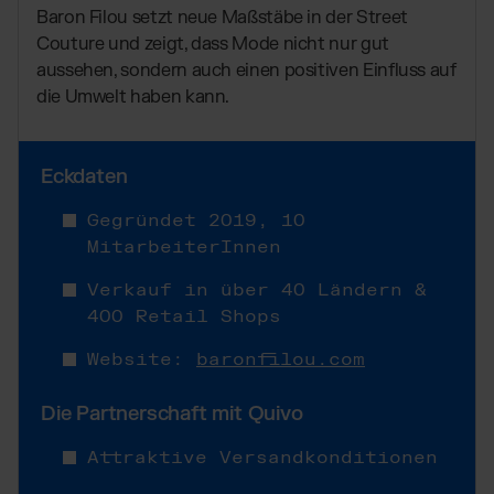
TikTok Fulfillment
Baron Filou setzt neue Maßstäbe in der Street
WooCommerce Fulfillment
Couture und zeigt, dass Mode nicht nur gut
aussehen, sondern auch einen positiven Einfluss auf
Billbee Fulfillment
die Umwelt haben kann.
Kaufland Fulfillment
Wix Fulfillment
Eckdaten
PlentyONE Fulfillment
Otto Fulfillment
Gegründet 2019,
10
Magento Fulfillment (Adobe Commerce)
MitarbeiterInnen
Shopware Fulfillment
Verkauf in über 40 Ländern &
PrestaShop Fulfillment
400 Retail Shops
Strato Fulfillment
Website:
baronfilou.com
Siehe alle Integrationen
Die Partnerschaft mit Quivo
Attraktive Versandkonditionen