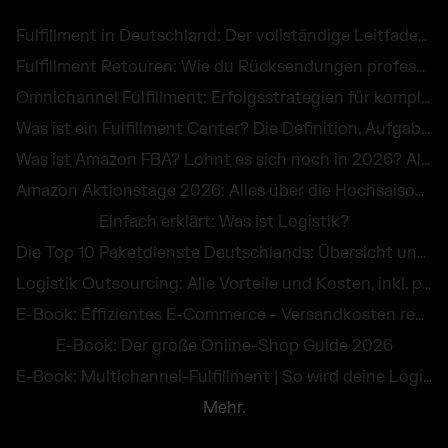
Fulfillment in Deutschland: Der vollständige Leitfaden für E-Commerce Händler
Fulfillment Retouren: Wie du Rücksendungen professionell abwickelst und als Chance nutzt
Omnichannel Fulfillment: Erfolgsstrategien für komplexe Unternehmenslogistik
Was ist ein Fulfillment Center? Die Definition, Aufgaben und Kosten im großen Überblick
Was ist Amazon FBA? Lohnt es sich noch in 2026? Alle Infos zu Kosten, Vorteilen & Alternativen
Amazon Aktionstage 2026: Alles über die Hochsaison im Online-Handel
Einfach erklärt: Was ist Logistik?
Die Top 10 Paketdienste Deutschlands: Übersicht und Vergleich aller Versanddienstleister
Logistik Outsourcing: Alle Vorteile und Kosten, inkl. praktischer Beispiele
E-Book: Effizientes E-Commerce - Versandkosten reduzieren und Retouren vermeiden
E-Book: Der große Online-Shop Guide 2026
E-Book: Multichannel-Fulfillment | So wird deine Logistik zum Wettbewerbsvorteil
Mehr.