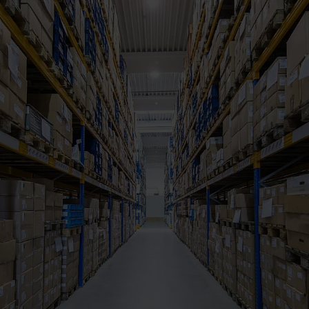
Otto Fulfillment
ft- oder Seefracht
Magento Fulfillment 
Shopware Fulfillment
NGEN:
PrestaShop Fulfillment
Kosmetik
Strato Fulfillment
 Luxusprodukte
Siehe alle Integrationen
ts
produkte
 Düfte