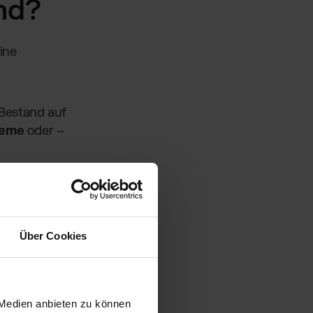
nd?
ine
 Bestand auf
leme
oder –
hlieferung
ager läuft ins
gewählter
Über Cookies
der zu wenig
 Medien anbieten zu können