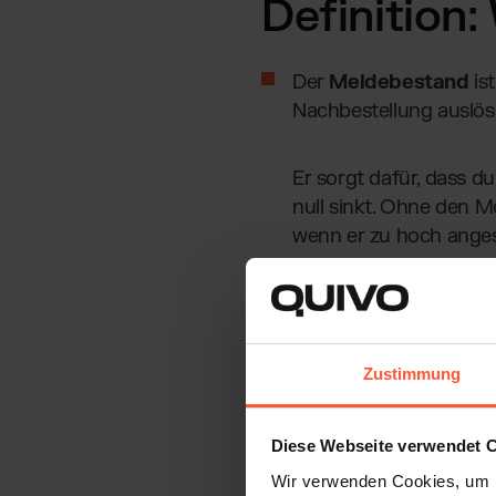
Definition
Der
Meldebestand
is
Nachbestellung auslöse
Er sorgt dafür, dass d
null sinkt. Ohne den 
wenn er zu hoch anges
Stell dir vor, dein meistv
dauert länger als gedacht.
Leere. Genau hier kommt d
Zustimmung
Meldebestand hält dein E
auf Lager hast.
Diese Webseite verwendet 
Wir verwenden Cookies, um I