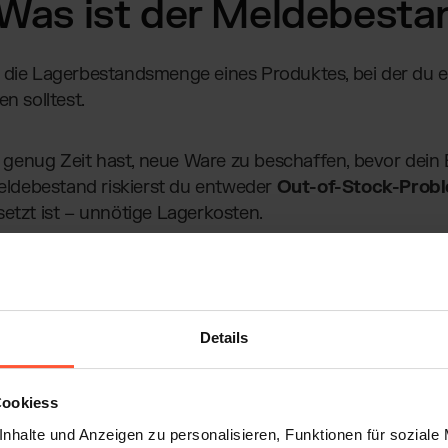
: Was ist der Meldebesta
t die Lagerbestandsmenge eines Produktes, bei der du e
n solltest.
u genug Zeit hast, neue Ware zu beschaffen, bevor dein
Meldebestand riskierst du entweder
Out-of-Stock-Prob
etzt ist – unnötige Lagerkosten.
erkauftes Produkt ist plötzlich ausverkauft – und die Nac
 KundInnen springen ab, du verlierst Umsatz, und dein L
er oben genannte Meldebestand ins Spiel. Ein richtig 
Details
-Commerce-Business am Laufen, ohne dass du zu viel o
Cookiess
nhalte und Anzeigen zu personalisieren, Funktionen für soziale