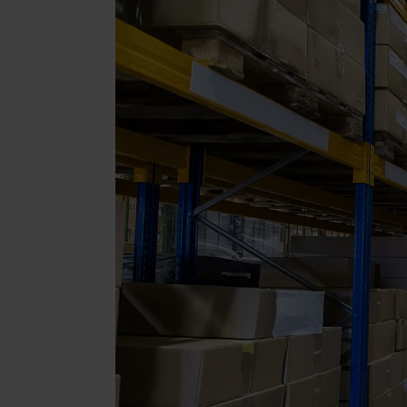
Transport
per LKW, Lu
BRANCHENLÖSU
Beauty & 
Schmuck &
Supplemen
Fashion
Elektronik
Parfums &