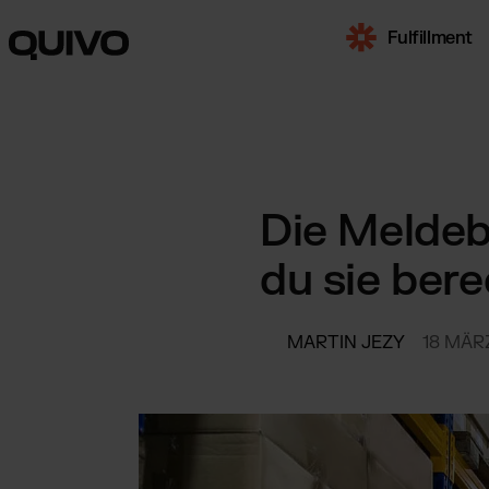
Fulfillment
UNSERE SERVIC
Fulfillment
Die Meldeb
Skalierbare 
Dienstleistu
du sie ber
Fulfillmen
Automatisier
deutschen 
MARTIN JEZY
18 MÄR
Fulfillment
Komplette E
Österreich
B2B-Fulfil
für Multicha
Marktplätze