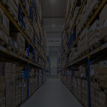
Otto Fulfillment
- oder Seefracht
Magento Fulfill
Shopware Fulfill
GEN:
PrestaShop Fulfi
smetik
Strato Fulfillmen
Luxusprodukte
Alle Integrationen an
s
rodukte
üfte