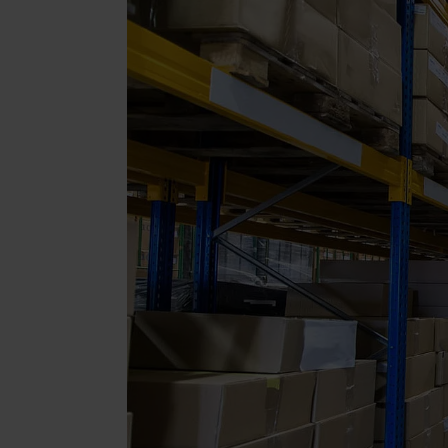
Transport
per LKW, Luft
BRANCHENLÖSUN
Beauty & Ko
Schmuck & 
Supplement
Fashion
Elektronikp
Parfums & D