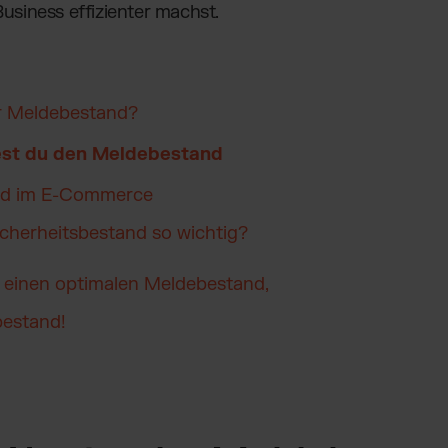
siness effizienter machst.
er Meldebestand?
est du den Meldebestand
and im E-Commerce
icherheitsbestand so wichtig?
r einen optimalen Meldebestand,
bestand!