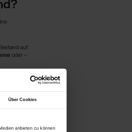
nd?
ine
 Bestand auf
leme
oder –
hlieferung
ager läuft ins
gewählter
Über Cookies
der zu wenig
 Medien anbieten zu können