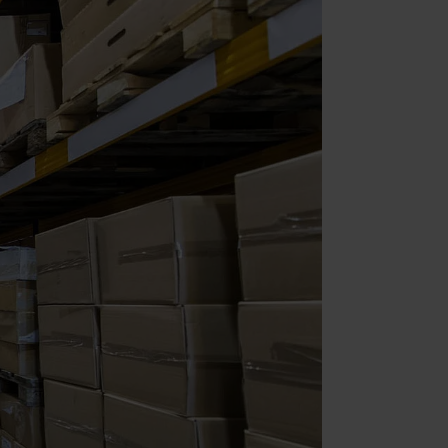
ment (Adobe Commerce)
ment
llment
t
zeigen