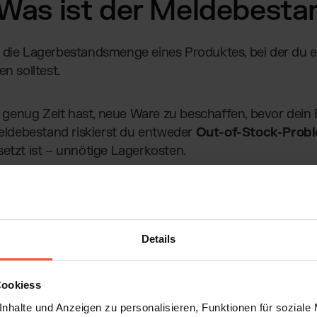
: Was ist der Meldebesta
t die Lagerbestandsmenge eines Produktes, bei der du e
n solltest.
u genug Zeit hast, neue Ware zu beschaffen, bevor dein
Meldebestand riskierst du entweder
Out-of-Stock-Prob
etzt ist – unnötige Lagerkosten.
erkauftes Produkt ist plötzlich ausverkauft – und die Nac
 KundInnen springen ab, du verlierst Umsatz, und dein L
er oben genannte Meldebestand ins Spiel. Ein richtig 
Details
-Commerce-Business am Laufen, ohne dass du zu viel o
Cookiess
nhalte und Anzeigen zu personalisieren, Funktionen für soziale