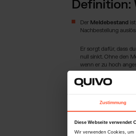
Definition
Der
Meldebestand
is
Nachbestellung auslöse
Er sorgt dafür, dass d
null sinkt. Ohne den 
wenn er zu hoch anges
Stell dir vor, dein meistv
dauert länger als gedacht.
Leere. Genau hier kommt d
Zustimmung
Meldebestand hält dein E
auf Lager hast.
Diese Webseite verwendet 
Wir verwenden Cookies, um I