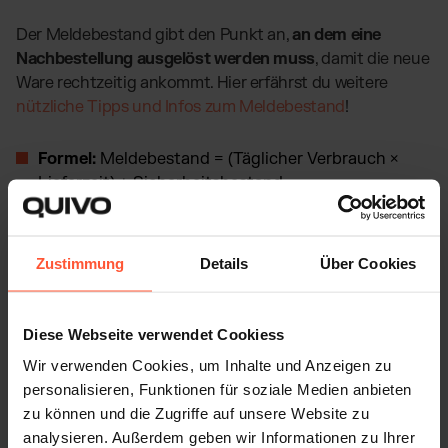
Der Meldebestand gibt den Punkt an,
an dem eine
Nachbestellung ausgelöst werden muss
, damit die neue
Ware rechtzeitig ankommt. Hier erfährst du weitere
nützliche Tipps und Infos zum Meldebestand
!
Formel:
Meldebestand = (Täglicher Verbrauch ×
Lieferzeit) + Sicherheitsbestand
Beispiel
: Du verbrauchst täglich 40 Einheiten, die
Lieferzeit beträgt 6 Tage, dein Sicherheitsbestand
Zustimmung
Details
Über Cookies
liegt bei 100 Einheiten:
Meldebestand = (40 × 6) + 100 = 240 + 100 = 340
Einheiten. Sobald dein Lagerbestand auf 340
Diese Webseite verwendet Cookiess
Einheiten fällt, musst du also nachbestellen.
Wir verwenden Cookies, um Inhalte und Anzeigen zu
4. Eiserner Bestand (Notreserve, nur
personalisieren, Funktionen für soziale Medien anbieten
zu können und die Zugriffe auf unsere Website zu
für Notfälle)
analysieren. Außerdem geben wir Informationen zu Ihrer