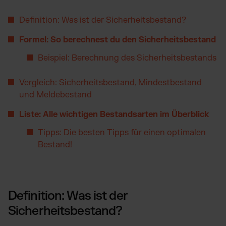
Amazon Fulfillment - FBM
TikTok Fulfillment
Definition: Was ist der Sicherheitsbestand?
Kaufland Fulfillment
Formel: So berechnest du den Sicherheitsbestand
Billbee Fulfillment
Beispiel: Berechnung des Sicherheitsbestands
Wix Fulfillment
PlentyONE Fulfillment
Vergleich: Sicherheitsbestand, Mindestbestand
und Meldebestand
Otto Fulfillment
Magento Fulfillment (Adobe Commerce)
Liste: Alle wichtigen Bestandsarten im Überblick
Shopware Fulfillment
Tipps: Die besten Tipps für einen optimalen
PrestaShop Fulfillment
Bestand!
Strato Fulfillment
Alle Integrationen anzeigen
Definition: Was ist der
Sicherheitsbestand?