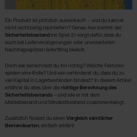
Globales Fulfillment Netzwerk
Transport
Software Abos
per LKW, Luft- oder
Ressourcen
Seefracht
Wähle deine passende Lösung
Blog
Ein Produkt ist plötzlich ausverkauft – und du kannst
Fulfillment Preisliste
Beiträge, Case Studies, News
nicht rechtzeitig nachliefern? Genau hier kommt der
Unsere Standard-Preisliste als Download
BRANCHENLÖSUNGEN:
Case Studies
Sicherheitsbestand
ins Spiel. Er sorgt dafür, dass du
Wie Kunden mit uns wachsen
Beauty & Kosmetik
auch bei Lieferverzögerungen oder unerwarteten
AT
Kontakt
Downloads
Nachfragespitzen lieferfähig bleibst.
Schmuck & Luxusprodukte
E-Books, Guides & Preislisten
Supplements
Presse
Doch wie berechnest du ihn richtig? Welche Faktoren
PR, News & Brand Assets
Fashion
spielen eine Rolle? Und wie verhinderst du, dass du zu
FAQ
Elektronikprodukte
viel Kapital in Lagerbeständen bindest? In diesem Artikel
Alle Antworten zu unseren Services
erfährst du alles über die
richtige Berechnung des
Parfums & Düfte
Sicherheitsbestands
– und wie er mit dem
Meldebestand und Mindestbestand zusammenhängt.
UNSERE INTEGRATIONEN:
Zusätzlich findest du einen
Vergleich sämtlicher
Shopify Fulfillment
Bestandsarten
, einfach erklärt!
WooCommerce Fulfillment