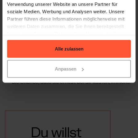
Verwendung unserer Website an unsere Partner für
soziale Medien, Werbung und Analysen weiter. Unsere
Wenn du deine Logistik auslagern möchtest,
Partner führen diese Informationen möglicherweise mit
beantworten wir dir
in diesem Artikel hier
weiteren Daten zusammen, die Sie ihnen bereitgestellt
sämtliche Fragen diesbezüglich!
haben oder die sie im Rahmen Ihrer Nutzung der Dienste
gesammelt haben.
Alle zulassen
Einfacher Rückgabeprozess
: Sollte es trotz allem
zu einer Retoure kommen, erleichtere deinen
Kund*Innen den Prozess und sei vor allem
Anpassen
transparent, sowie kulant wie möglich. Das erhöht
die Chance, dass sie erneut bei dir kaufen, immens.