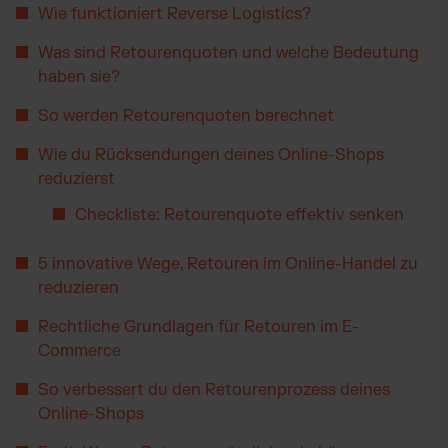
TikTok Fulfillment
Wie funktioniert Reverse Logistics?
WooCommerce Fulfillment
Was sind Retourenquoten und welche Bedeutung
Billbee Fulfillment
haben sie?
Kaufland Fulfillment
So werden Retourenquoten berechnet
Wix Fulfillment
Wie du Rücksendungen deines Online-Shops
PlentyONE Fulfillment
reduzierst
Otto Fulfillment
Checkliste: Retourenquote effektiv senken
Magento Fulfillment (Adobe Commerce)
Shopware Fulfillment
5 innovative Wege, Retouren im Online-Handel zu
PrestaShop Fulfillment
reduzieren
Strato Fulfillment
Rechtliche Grundlagen für Retouren im E-
Siehe alle Integrationen
Commerce
So verbessert du den Retourenprozess deines
Online-Shops