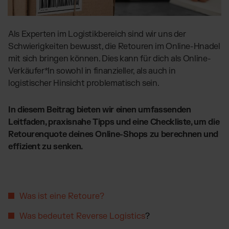
Globales Fulfillment Netzwerk
Transport
Software Abos
per LKW, Luft- oder
Ressourcen
Seefracht
Wähle deine passende Lösung
Blog
Als Experten im Logistikbereich sind wir uns der
Fulfillment Preisliste
Beiträge, Case Studies, News
Schwierigkeiten bewusst, die Retouren im Online-Hnadel
Unsere Standard-Preisliste als Download
BRANCHENLÖSUNGEN:
Case Studies
mit sich bringen können. Dies kann für dich als Online-
Wie Kunden mit uns wachsen
Beauty & Kosmetik
Verkäufer*In sowohl in finanzieller, als auch in
DE
Kontakt
Downloads
logistischer Hinsicht problematisch sein.
Schmuck & Luxusprodukte
E-Books, Guides & Preislisten
Supplements
Presse
In diesem Beitrag bieten wir einen umfassenden
PR, News & Brand Assets
Fashion
Leitfaden, praxisnahe Tipps und eine Checkliste, um die
FAQ
Elektronikprodukte
Retourenquote deines Online-Shops zu berechnen und
Alle Antworten zu unseren Services
effizient zu senken.
Parfums & Düfte
UNSERE INTEGRATIONEN:
Was ist eine Retoure?
Shopify Fulfillment
Was bedeutet Reverse Logistics
?
Amazon Fulfillment - FBM