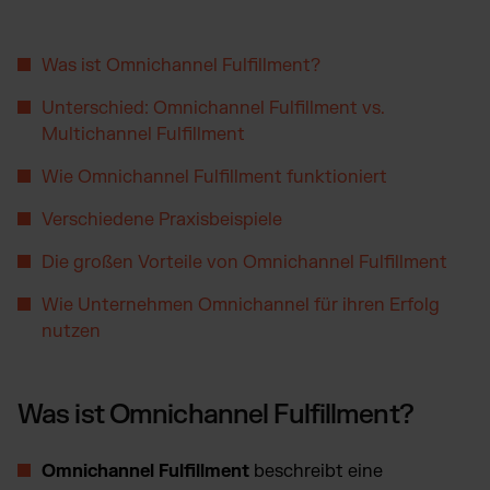
Amazon Fulfillment - FBM
TikTok Fulfillment
Was ist Omnichannel Fulfillment?
Kaufland Fulfillment
Billbee Fulfillment
Unterschied: Omnichannel Fulfillment vs.
Multichannel Fulfillment
Wix Fulfillment
PlentyONE Fulfillment
Wie Omnichannel Fulfillment funktioniert
Otto Fulfillment
Verschiedene Praxisbeispiele
Magento Fulfillment (Adobe Commerce)
Die großen Vorteile von Omnichannel Fulfillment
Shopware Fulfillment
PrestaShop Fulfillment
Wie Unternehmen Omnichannel für ihren Erfolg
nutzen
Strato Fulfillment
Alle Integrationen anzeigen
Was ist Omnichannel Fulfillment?
Omnichannel Fulfillment
beschreibt eine