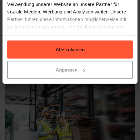
Verwendung unserer Website an unsere Partner für
Fulfillment-Netzwerk mit strategisch platzierten
soziale Medien, Werbung und Analysen weiter. Unsere
Standorten.
Bestellungen werden jeweils vom
Partner führen diese Informationen möglicherweise mit
nächstgelegenen Lager versendet,
was Lieferzeiten
weiteren Daten zusammen, die Sie ihnen bereitgestellt
verkürzt und Versandkosten senkt. Quivo bietet genau
haben oder die sie im Rahmen Ihrer Nutzung der Dienste
diese Infrastruktur mit neun Standorten weltweit und
gesammelt haben.
einer Partnerschaft mit Gulf Warehousing Company für
Alle zulassen
den Zugang zur Golfregion.
Anpassen