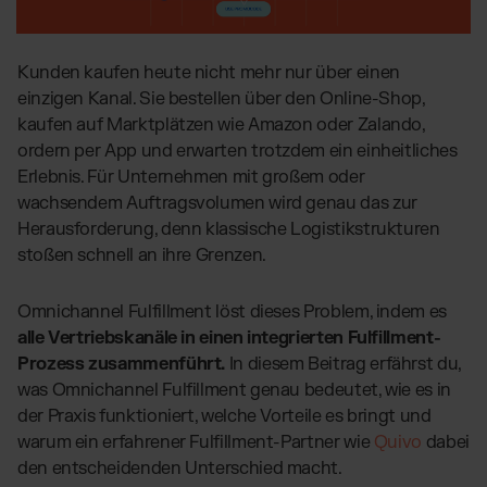
Globales Fulfillment Netzwerk
Transport
Software Abos
per LKW, Luft- oder
Ressourcen
Seefracht
Wähle deine passende Lösung
Blog
Kunden kaufen heute nicht mehr nur über einen
Fulfillment Preisliste
Beiträge, Case Studies, News
einzigen Kanal. Sie bestellen über den Online-Shop,
Unsere Standard-Preisliste als Download
BRANCHENLÖSUNGEN:
Case Studies
kaufen auf Marktplätzen wie Amazon oder Zalando,
Wie Kunden mit uns wachsen
Beauty & Kosmetik
ordern per App und erwarten trotzdem ein einheitliches
AT
Kontakt
Downloads
Erlebnis. Für Unternehmen mit großem oder
Schmuck & Luxusprodukte
E-Books, Guides & Preislisten
wachsendem Auftragsvolumen wird genau das zur
Supplements
Presse
Herausforderung, denn klassische Logistikstrukturen
PR, News & Brand Assets
Fashion
stoßen schnell an ihre Grenzen.
FAQ
Elektronikprodukte
Alle Antworten zu unseren Services
Omnichannel Fulfillment löst dieses Problem, indem es
Parfums & Düfte
alle Vertriebskanäle in einen integrierten Fulfillment-
Prozess zusammenführt.
In diesem Beitrag erfährst du,
UNSERE INTEGRATIONEN:
was Omnichannel Fulfillment genau bedeutet, wie es in
der Praxis funktioniert, welche Vorteile es bringt und
Shopify Fulfillment
warum ein erfahrener Fulfillment-Partner wie
Quivo
dabei
WooCommerce Fulfillment
den entscheidenden Unterschied macht.